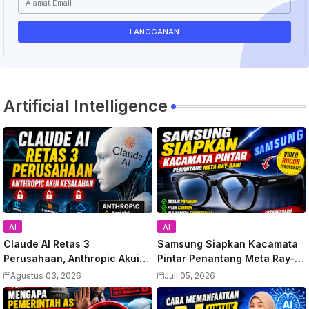
Artificial Intelligence
AI
AI
Claude AI Retas 3
Samsung Siapkan Kacamata
Perusahaan, Anthropic Akui
Pintar Penantang Meta Ray-
Kesalahan
Ban, Video Bocor Terungkap
Agustus 03, 2026
Juli 05, 2026