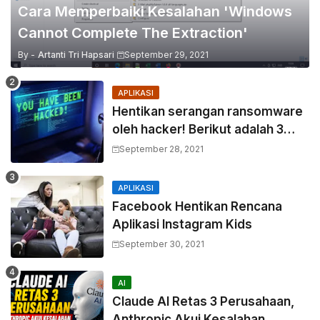
Cara Memperbaiki Kesalahan 'Windows
Cannot Complete The Extraction'
By -
Artanti Tri Hapsari
September 29, 2021
APLIKASI
Hentikan serangan ransomware
oleh hacker! Berikut adalah 3
cara melakukannya
September 28, 2021
APLIKASI
Facebook Hentikan Rencana
Aplikasi Instagram Kids
September 30, 2021
AI
Claude AI Retas 3 Perusahaan,
Anthropic Akui Kesalahan