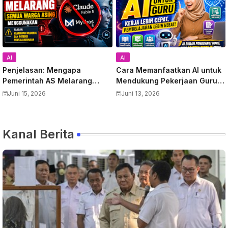
AI
AI
Penjelasan: Mengapa
Cara Memanfaatkan AI untuk
Pemerintah AS Melarang
Mendukung Pekerjaan Guru:
Semua Warga Asing
Panduan Lengkap
Juni 15, 2026
Juni 13, 2026
Menggunakan Anthropic
Meningkatkan Produktivitas
Claude Fable 5 dan Mythos
dan Kualitas Pembelajaran
Kanal Berita