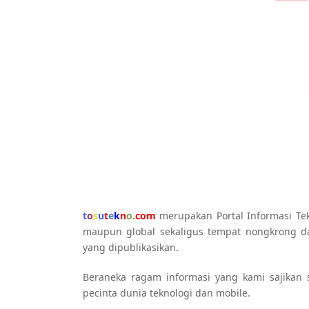
t
o
s
u
t
e
k
n
o
.
com
merupakan Portal Informasi Tek
maupun global sekaligus tempat nongkrong d
yang dipublikasikan.
Beraneka ragam informasi yang kami sajika
pecinta dunia teknologi dan mobile.