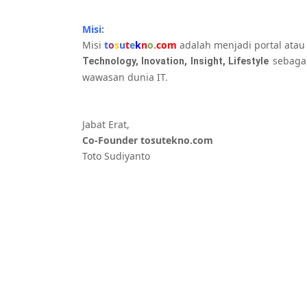
Misi:
Misi
t
o
s
u
t
e
k
n
o
.
com
adalah menjadi portal atau
sebaga
Technology, Inovation, Insight, Lifestyle
wawasan dunia IT.
Jabat Erat,
Co-Founder tosutekno.com
Toto Sudiyanto