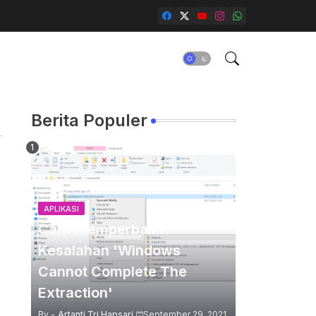
Berita Populer
APLIKASI
Cara Memperbaiki
Kesalahan 'Windows
Cannot Complete The
Extraction'
By -
Artanti Tri Hapsari
September 29, 2021