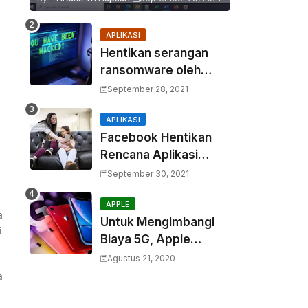
APLIKASI
Hentikan serangan
ransomware oleh
hacker! Berikut adalah
September 28, 2021
3 cara melakukannya
APLIKASI
Facebook Hentikan
Rencana Aplikasi
Instagram Kids
September 30, 2021
APPLE
a
Untuk Mengimbangi
i
Biaya 5G, Apple
Berencana
Agustus 21, 2020
Menurunkan Harga
a
Komponen Baterai