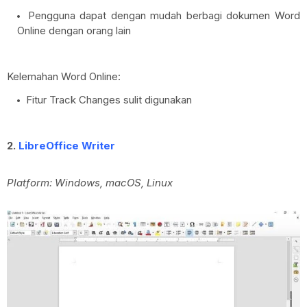
Pengguna dapat dengan mudah berbagi dokumen Word
Online dengan orang lain
Kelemahan Word Online:
Fitur Track Changes sulit digunakan
2.
LibreOffice Writer
Platform: Windows, macOS, Linux