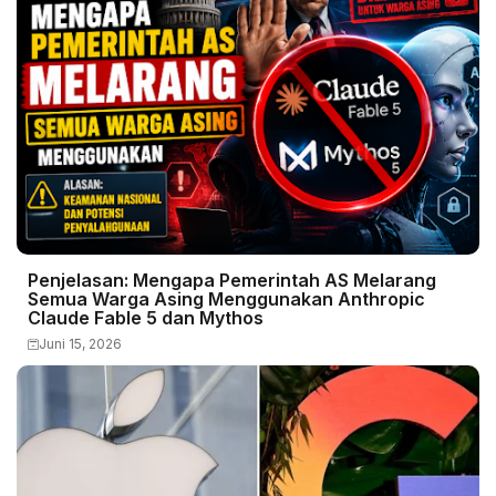
Penjelasan: Mengapa Pemerintah AS Melarang
Semua Warga Asing Menggunakan Anthropic
Claude Fable 5 dan Mythos
Juni 15, 2026