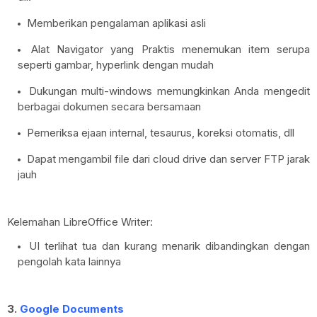
Memberikan pengalaman aplikasi asli
Alat Navigator yang Praktis menemukan item serupa
seperti gambar, hyperlink dengan mudah
Dukungan multi-windows memungkinkan Anda mengedit
berbagai dokumen secara bersamaan
Pemeriksa ejaan internal, tesaurus, koreksi otomatis, dll
Dapat mengambil file dari cloud drive dan server FTP jarak
jauh
Kelemahan LibreOffice Writer:
UI terlihat tua dan kurang menarik dibandingkan dengan
pengolah kata lainnya
3.
Google Documents