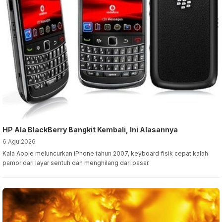
HP Ala BlackBerry Bangkit Kembali, Ini Alasannya
6 Agu 2026
Kala Apple meluncurkan iPhone tahun 2007, keyboard fisik cepat kalah
pamor dari layar sentuh dan menghilang dari pasar.