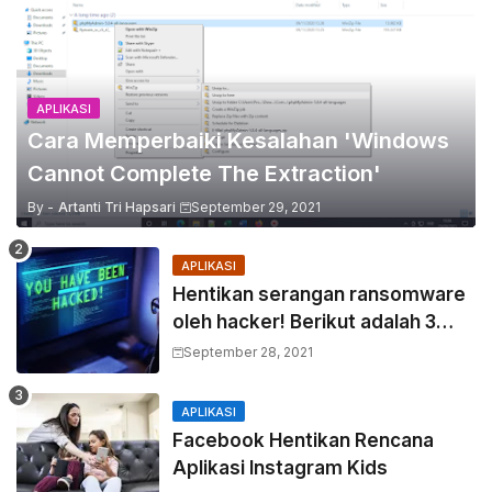
APLIKASI
Cara Memperbaiki Kesalahan 'Windows
Cannot Complete The Extraction'
By -
Artanti Tri Hapsari
September 29, 2021
APLIKASI
Hentikan serangan ransomware
oleh hacker! Berikut adalah 3
cara melakukannya
September 28, 2021
APLIKASI
Facebook Hentikan Rencana
Aplikasi Instagram Kids