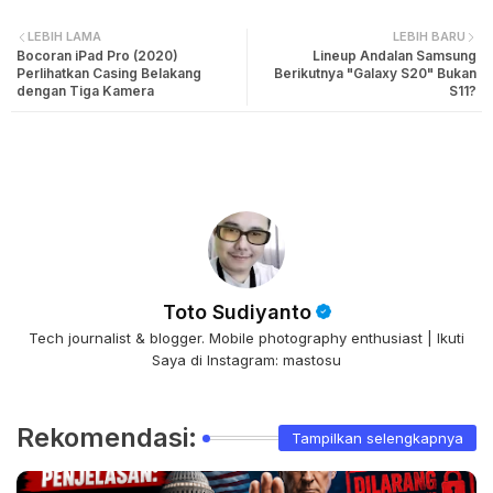
LEBIH LAMA
LEBIH BARU
Bocoran iPad Pro (2020)
Lineup Andalan Samsung
Perlihatkan Casing Belakang
Berikutnya "Galaxy S20" Bukan
dengan Tiga Kamera
S11?
Toto Sudiyanto
Tech journalist & blogger. Mobile photography enthusiast | Ikuti
Saya di Instagram: mastosu
Rekomendasi:
Tampilkan selengkapnya