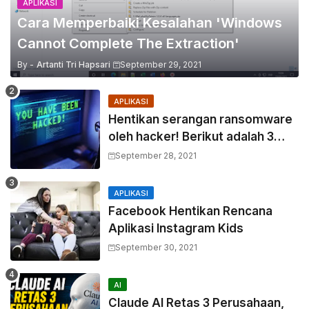
APLIKASI
Cara Memperbaiki Kesalahan 'Windows
Cannot Complete The Extraction'
By -
Artanti Tri Hapsari
September 29, 2021
APLIKASI
Hentikan serangan ransomware
oleh hacker! Berikut adalah 3
cara melakukannya
September 28, 2021
APLIKASI
Facebook Hentikan Rencana
Aplikasi Instagram Kids
September 30, 2021
AI
Claude AI Retas 3 Perusahaan,