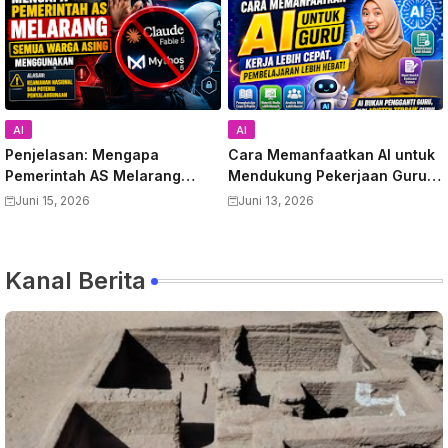
AI
AI
Penjelasan: Mengapa
Cara Memanfaatkan AI untuk
Pemerintah AS Melarang
Mendukung Pekerjaan Guru:
Semua Warga Asing
Panduan Lengkap
Juni 15, 2026
Juni 13, 2026
Menggunakan Anthropic
Meningkatkan Produktivitas
Claude Fable 5 dan Mythos
dan Kualitas Pembelajaran
Kanal Berita