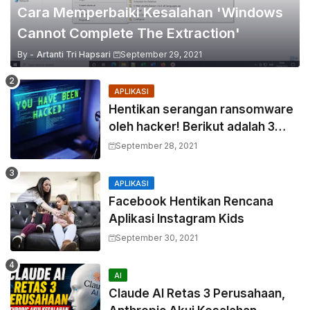
Cara Memperbaiki Kesalahan 'Windows
Cannot Complete The Extraction'
By -
Artanti Tri Hapsari
September 29, 2021
APLIKASI
Hentikan serangan ransomware
oleh hacker! Berikut adalah 3
cara melakukannya
September 28, 2021
APLIKASI
Facebook Hentikan Rencana
Aplikasi Instagram Kids
September 30, 2021
AI
Claude AI Retas 3 Perusahaan,