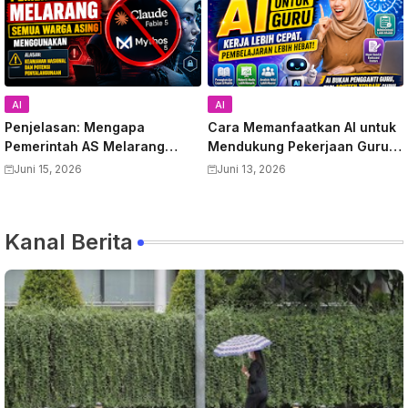
AI
AI
Penjelasan: Mengapa
Cara Memanfaatkan AI untuk
Pemerintah AS Melarang
Mendukung Pekerjaan Guru:
Semua Warga Asing
Panduan Lengkap
Juni 15, 2026
Juni 13, 2026
Menggunakan Anthropic
Meningkatkan Produktivitas
Claude Fable 5 dan Mythos
dan Kualitas Pembelajaran
Kanal Berita