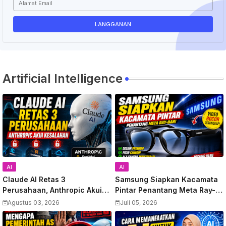
Artificial Intelligence
AI
AI
Claude AI Retas 3
Samsung Siapkan Kacamata
Perusahaan, Anthropic Akui
Pintar Penantang Meta Ray-
Kesalahan
Ban, Video Bocor Terungkap
Agustus 03, 2026
Juli 05, 2026