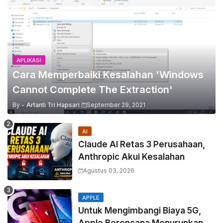
APLIKASI
Cara Memperbaiki Kesalahan 'Windows
Cannot Complete The Extraction'
By -
Artanti Tri Hapsari
September 29, 2021
AI
Claude AI Retas 3 Perusahaan,
Anthropic Akui Kesalahan
Agustus 03, 2026
APPLE
Untuk Mengimbangi Biaya 5G,
Apple Berencana Menurunkan