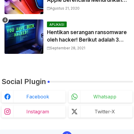
Harga Komponen Baterai
Agustus 21, 2020
APLIKASI
Hentikan serangan ransomware
oleh hacker! Berikut adalah 3
cara melakukannya
September 28, 2021
Social Plugin
Facebook
Whatsapp
Instagram
Twitter-X