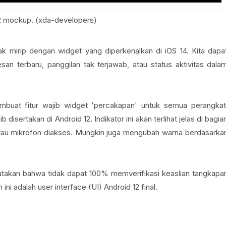
2 mockup. (xda-developers)
k mirip dengan widget yang diperkenalkan di iOS 14. Kita dapa
an terbaru, panggilan tak terjawab, atau status aktivitas dala
buat fitur wajib widget 'percakapan' untuk semua perangkat
disertakan di Android 12. Indikator ini akan terlihat jelas di bagia
a atau mikrofon diakses. Mungkin juga mengubah warna berdasarka
atakan bahwa tidak dapat 100% memverifikasi keaslian tangkapa
ni adalah user interface (UI) Android 12 final.