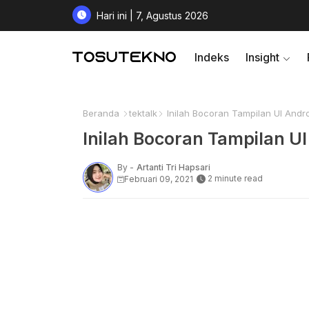
Hari ini | 7, Agustus 2026
Indeks
Insight
Beranda
tektalk
Inilah Bocoran Tampilan UI Andro
Inilah Bocoran Tampilan UI
By -
Artanti Tri Hapsari
2 minute read
Februari 09, 2021