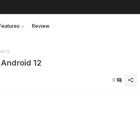
Features
Review
id 12
 Android 12
0