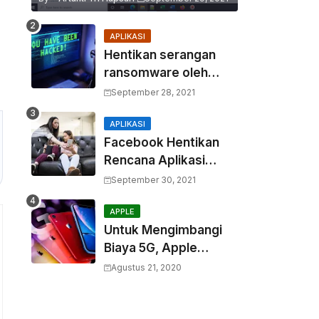
APLIKASI
Hentikan serangan
ransomware oleh
hacker! Berikut adalah
September 28, 2021
3 cara melakukannya
APLIKASI
Facebook Hentikan
Rencana Aplikasi
Instagram Kids
September 30, 2021
APPLE
Untuk Mengimbangi
Biaya 5G, Apple
Berencana
Agustus 21, 2020
Menurunkan Harga
Komponen Baterai