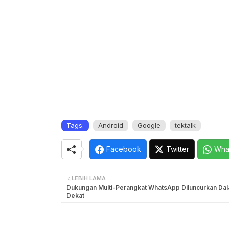
Tags:
Android
Google
tektalk
Facebook
Twitter
Wha
LEBIH LAMA
Dukungan Multi-Perangkat WhatsApp Diluncurkan Da
Dekat