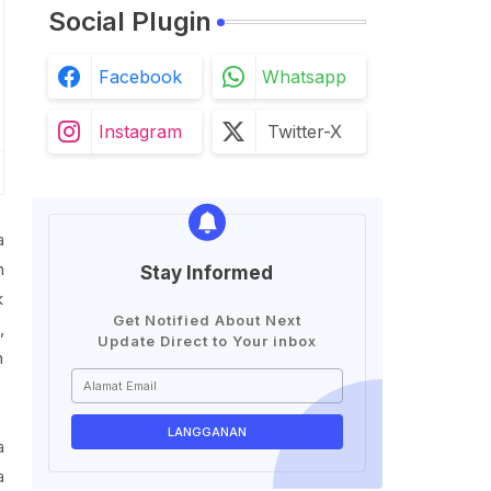
Social Plugin
Facebook
Whatsapp
Instagram
Twitter-X
a
n
Stay Informed
k
Get Notified About Next
,
Update Direct to Your inbox
n
a
a