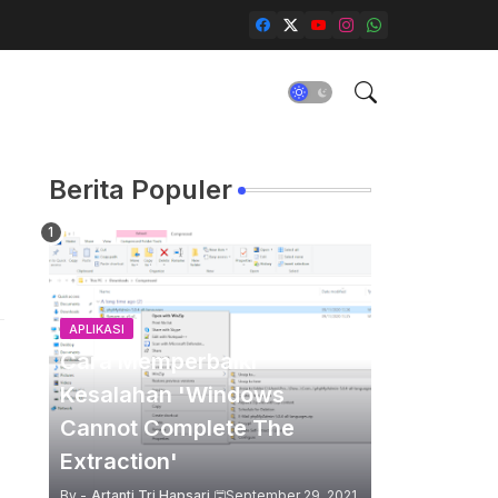
Berita Populer
APLIKASI
Cara Memperbaiki
Kesalahan 'Windows
Cannot Complete The
Extraction'
By -
Artanti Tri Hapsari
September 29, 2021