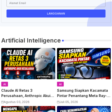
Artificial Intelligence
AI
AI
Claude AI Retas 3
Samsung Siapkan Kacamata
Perusahaan, Anthropic Akui
Pintar Penantang Meta Ray-
Kesalahan
Ban, Video Bocor Terungkap
Agustus 03, 2026
Juli 05, 2026