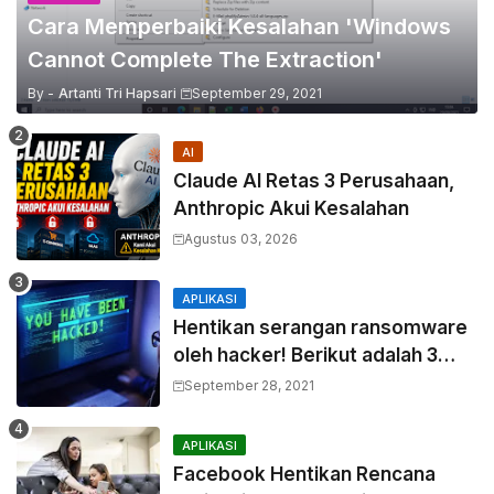
Cara Memperbaiki Kesalahan 'Windows
Cannot Complete The Extraction'
By -
Artanti Tri Hapsari
September 29, 2021
AI
Claude AI Retas 3 Perusahaan,
Anthropic Akui Kesalahan
Agustus 03, 2026
APLIKASI
Hentikan serangan ransomware
oleh hacker! Berikut adalah 3
cara melakukannya
September 28, 2021
APLIKASI
Facebook Hentikan Rencana