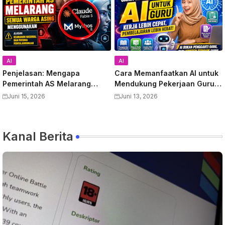
AI
AI
Penjelasan: Mengapa
Cara Memanfaatkan AI untuk
Pemerintah AS Melarang
Mendukung Pekerjaan Guru:
Semua Warga Asing
Panduan Lengkap
Juni 15, 2026
Juni 13, 2026
Menggunakan Anthropic
Meningkatkan Produktivitas
Claude Fable 5 dan Mythos
dan Kualitas Pembelajaran
Kanal Berita