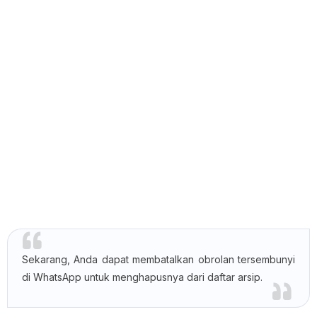
Sekarang, Anda dapat membatalkan obrolan tersembunyi
di WhatsApp untuk menghapusnya dari daftar arsip.