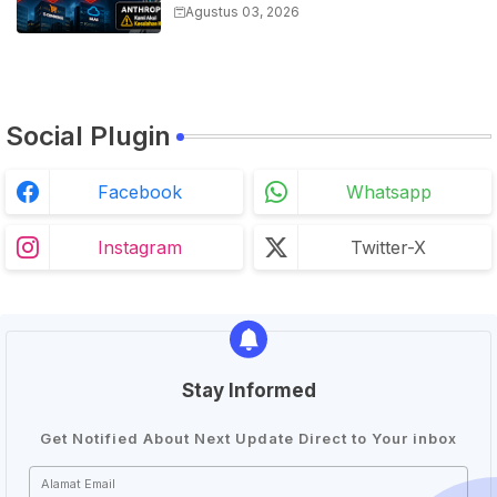
Agustus 03, 2026
Social Plugin
Facebook
Whatsapp
Instagram
Twitter-X
Stay Informed
Get Notified About Next Update Direct to Your inbox