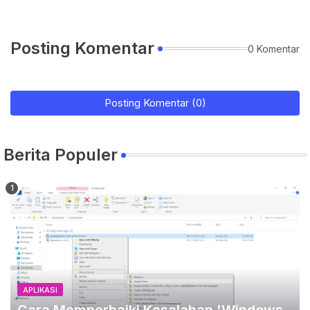
Posting Komentar
0 Komentar
Posting Komentar (0)
Berita Populer
APLIKASI