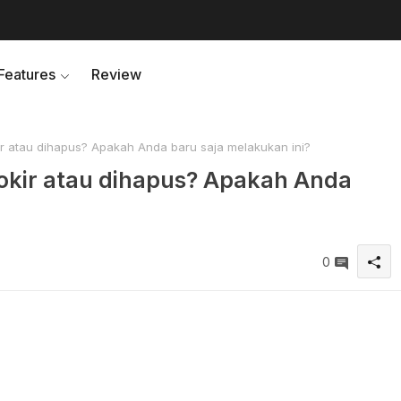
Features
Review
 atau dihapus? Apakah Anda baru saja melakukan ini?
kir atau dihapus? Apakah Anda
0