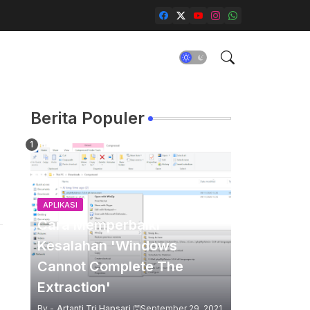
Berita Populer
APLIKASI
Cara Memperbaiki
Kesalahan 'Windows
Cannot Complete The
Extraction'
By -
Artanti Tri Hapsari
September 29, 2021