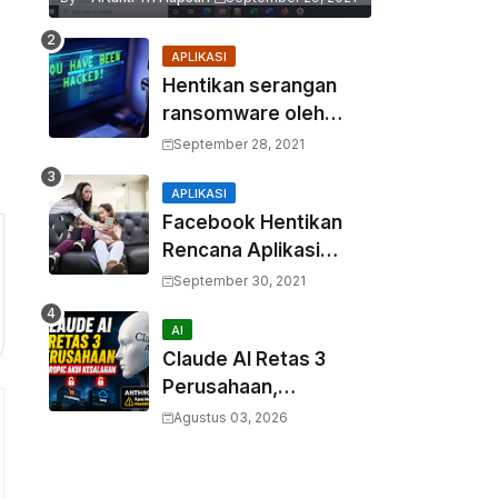
APLIKASI
Hentikan serangan
ransomware oleh
hacker! Berikut adalah
September 28, 2021
3 cara melakukannya
APLIKASI
Facebook Hentikan
Rencana Aplikasi
Instagram Kids
September 30, 2021
AI
Claude AI Retas 3
Perusahaan,
Anthropic Akui
Agustus 03, 2026
Kesalahan