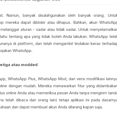
at. Namun, banyak disalahgunakan oleh banyak orang. Untu
pp mereka dapat diblokir atau dihapus. Bahkan, akun WhatsAp
a melanggar aturan - sadar atau tidak sadar. Untuk menyelamatka
ahu tentang apa yang tidak boleh Anda lakukan. WhatsApp tela
anya di platform, dan telah mengambil tindakan keras terhada
bijakan WhatsApp.
ketiga atau modded
App, WhatsApp Plus, WhatsApp Mod, dan versi modifikasi lainny
a online dengan mudah. Mereka menawarkan fitur yang didambaka
us online Anda atau memeriksa pesan Anda tanpa mengirim tand
a telah dibaca dari orang lain) tetapi aplikasi ini pada dasarny
ahaan dan dapat membuat akun Anda dilarang kapan saja.