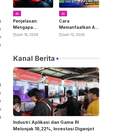
AI
AI
g
Penjelasan:
Cara
Mengapa
Memanfaatkan AI
n
Pemerintah AS
untuk Mendukung
Juni 15, 2026
Juni 13, 2026
n
Melarang Semua
Pekerjaan Guru:
n
Warga Asing
Panduan Lengkap
Menggunakan
Meningkatkan
Kanal Berita
Anthropic Claude
Produktivitas dan
Fable 5 dan
Kualitas
Mythos
Pembelajaran
t
n
e
u
a
Industri Aplikasi dan Game RI
Melonjak 18,22%, Investasi Digenjot