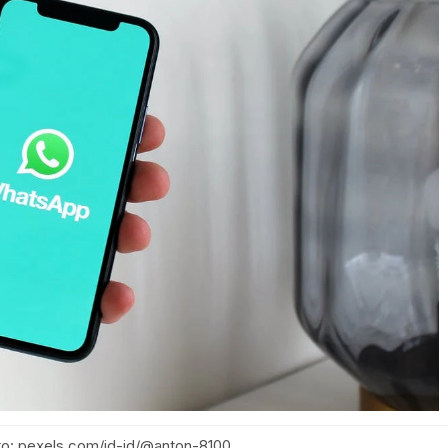
o: pexels.com/id-id/@anton-8100