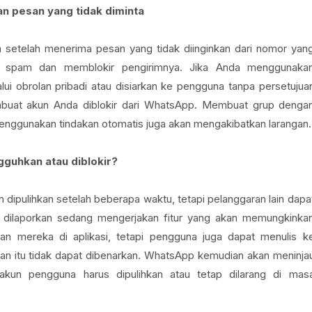
 pesan yang tidak diminta
 setelah menerima pesan yang tidak diinginkan dari nomor yan
ai spam dan memblokir pengirimnya. Jika Anda menggunaka
i obrolan pribadi atau disiarkan ke pengguna tanpa persetujua
embuat akun Anda diblokir dari WhatsApp. Membuat grup denga
enggunakan tindakan otomatis juga akan mengakibatkan larangan.
guhkan atau diblokir?
 dipulihkan setelah beberapa waktu, tetapi pelanggaran lain dapa
 dilaporkan sedang mengerjakan fitur yang akan memungkinka
an mereka di aplikasi, tetapi pengguna juga dapat menulis k
n itu tidak dapat dibenarkan. WhatsApp kemudian akan meninja
kun pengguna harus dipulihkan atau tetap dilarang di mas