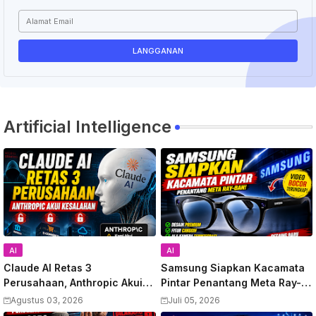
Artificial Intelligence
AI
AI
Claude AI Retas 3
Samsung Siapkan Kacamata
Perusahaan, Anthropic Akui
Pintar Penantang Meta Ray-
Kesalahan
Ban, Video Bocor Terungkap
Agustus 03, 2026
Juli 05, 2026