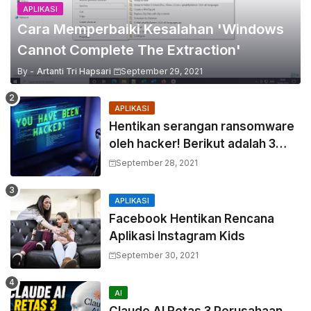
APLIKASI
Cara Memperbaiki Kesalahan 'Windows
Cannot Complete The Extraction'
By -
Artanti Tri Hapsari
September 29, 2021
APLIKASI
Hentikan serangan ransomware
oleh hacker! Berikut adalah 3
cara melakukannya
September 28, 2021
APLIKASI
Facebook Hentikan Rencana
Aplikasi Instagram Kids
September 30, 2021
AI