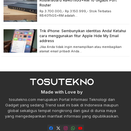
RouterBoard RB4011iGS+RM 10 Gigabit Port
Router
Rp.3.700.000,- Rp.3.150.999,- Stok Terbatas
RB4011iGS+RM adalah…
Trik iPhone: Sembunyikan identitas Anda! Ketahui
cara menggunakan fitur Apple Hide My Email
address
Jika Anda tidak ingin menampilkan atau membagikan
alamat email pribadi Anda…
Made with Love by
tosutekno.com merupakan Portal Informasi Teknologi dan
Gadget yang sedang Trend saat ini baik di Indonesia maupun
global sekaligus tempat nongkrong dan gaul di dunia maya
yang mengedepankan manfaat informasi yang dipublikasikan.