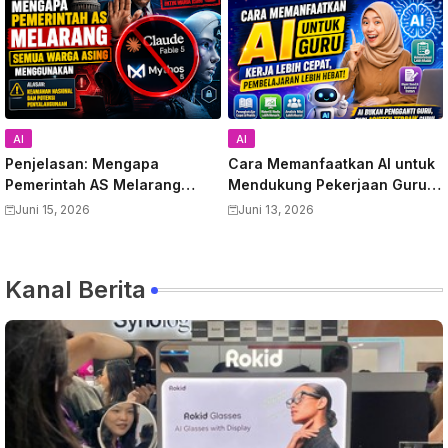
AI
AI
Penjelasan: Mengapa
Cara Memanfaatkan AI untuk
Pemerintah AS Melarang
Mendukung Pekerjaan Guru:
Semua Warga Asing
Panduan Lengkap
Juni 15, 2026
Juni 13, 2026
Menggunakan Anthropic
Meningkatkan Produktivitas
Claude Fable 5 dan Mythos
dan Kualitas Pembelajaran
Kanal Berita