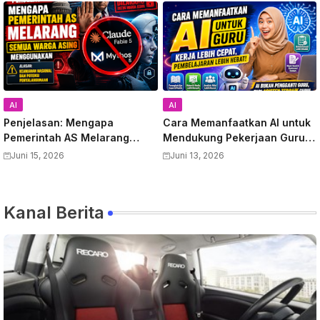
AI
AI
Penjelasan: Mengapa
Cara Memanfaatkan AI untuk
Pemerintah AS Melarang
Mendukung Pekerjaan Guru:
Semua Warga Asing
Panduan Lengkap
Juni 15, 2026
Juni 13, 2026
Menggunakan Anthropic
Meningkatkan Produktivitas
Claude Fable 5 dan Mythos
dan Kualitas Pembelajaran
Kanal Berita