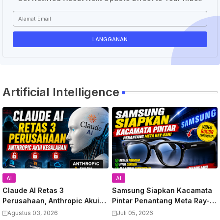
Artificial Intelligence
AI
AI
Claude AI Retas 3
Samsung Siapkan Kacamata
Perusahaan, Anthropic Akui
Pintar Penantang Meta Ray-
Kesalahan
Ban, Video Bocor Terungkap
Agustus 03, 2026
Juli 05, 2026