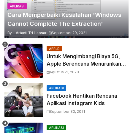
APLIKASI
Cara Memperbaiki Kesalahan 'Windows
Cannot Complete The Extraction'
By -
Artanti Tri Hapsari
September 29, 2021
APPLE
Untuk Mengimbangi Biaya 5G,
Apple Berencana Menurunkan
Harga Komponen Baterai
Agustus 21, 2020
APLIKASI
Facebook Hentikan Rencana
Aplikasi Instagram Kids
September 30, 2021
APLIKASI