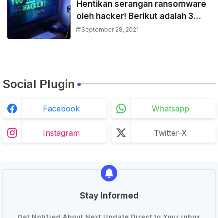
Hentikan serangan ransomware
oleh hacker! Berikut adalah 3
cara melakukannya
September 28, 2021
Social Plugin
Facebook
Whatsapp
Instagram
Twitter-X
Stay Informed
Get Notified About Next Update Direct to Your inbox