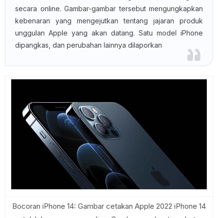
secara online. Gambar-gambar tersebut mengungkapkan
kebenaran yang mengejutkan tentang jajaran produk
unggulan Apple yang akan datang. Satu model iPhone
dipangkas, dan perubahan lainnya dilaporkan
Bocoran iPhone 14: Gambar cetakan Apple 2022 iPhone 14