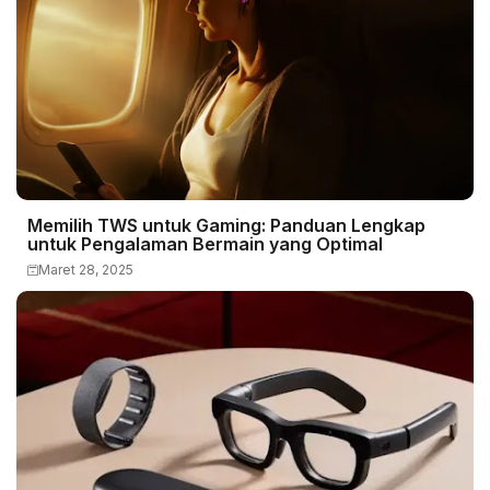
Memilih TWS untuk Gaming: Panduan Lengkap
untuk Pengalaman Bermain yang Optimal
Maret 28, 2025