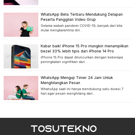
WhatsApp Beta Terbaru Mendukung Delapan
Peserta Panggilan Video Grup
Selama wabah pandemi COVID-19, banyak dari kita
mulai mengkarantina diri…
Kabar baik! iPhone 15 Pro mungkin menampilkan
bezel 33% lebih tipis dari iPhone 14 Pro
iPhone 15 Pro dapat diluncurkan dengan beberapa
peningkatan signifikan dari…
WhatsApp Menguji Timer 24 Jam Untuk
Menghilangkan Pesan
WhatsApp saat ini hanya mendukung satu durasi 7
hari agar pesan menghilang dari…