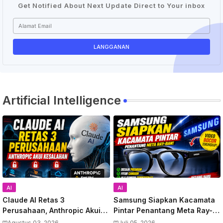
Get Notified About Next Update Direct to Your inbox
Artificial Intelligence
AI
AI
Claude AI Retas 3
Samsung Siapkan Kacamata
Perusahaan, Anthropic Akui
Pintar Penantang Meta Ray-
Kesalahan
Ban, Video Bocor Terungkap
Agustus 03, 2026
Juli 05, 2026