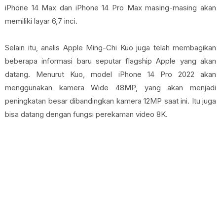
iPhone 14 Max dan iPhone 14 Pro Max masing-masing akan
memiliki layar 6,7 inci.
Selain itu, analis Apple Ming-Chi Kuo juga telah membagikan
beberapa informasi baru seputar flagship Apple yang akan
datang. Menurut Kuo, model iPhone 14 Pro 2022 akan
menggunakan kamera Wide 48MP, yang akan menjadi
peningkatan besar dibandingkan kamera 12MP saat ini. Itu juga
bisa datang dengan fungsi perekaman video 8K.