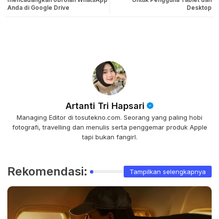
Anda di Google Drive
Desktop
Artanti Tri Hapsari
Managing Editor di tosutekno.com. Seorang yang paling hobi
fotografi, travelling dan menulis serta penggemar produk Apple
tapi bukan fangirl.
Rekomendasi:
Tampilkan selengkapnya