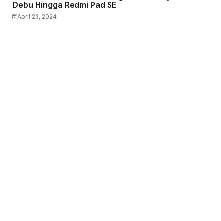
Debu Hingga Redmi Pad SE
April 23, 2024