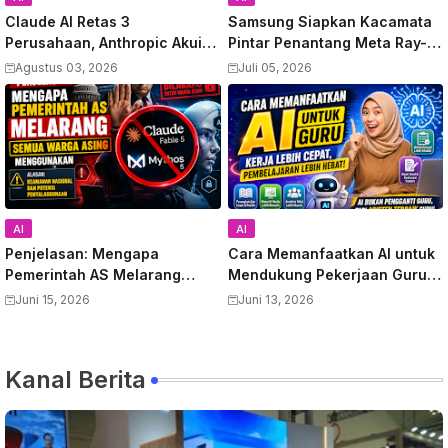
Claude AI Retas 3
Samsung Siapkan Kacamata
Perusahaan, Anthropic Akui
Pintar Penantang Meta Ray-
Kesalahan
Ban, Video Bocor Terungkap
Agustus 03, 2026
Juli 05, 2026
AI
AI
Penjelasan: Mengapa
Cara Memanfaatkan AI untuk
Pemerintah AS Melarang
Mendukung Pekerjaan Guru:
Semua Warga Asing
Panduan Lengkap
Juni 15, 2026
Juni 13, 2026
Menggunakan Anthropic
Meningkatkan Produktivitas
Claude Fable 5 dan Mythos
dan Kualitas Pembelajaran
Kanal Berita