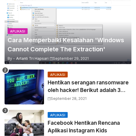
APLIKASI
Cara Memperbaiki Kesalahan 'Windows
Cannot Complete The Extraction'
By -
Artanti Tri Hapsari
September 29, 2021
APLIKASI
Hentikan serangan ransomware
oleh hacker! Berikut adalah 3
cara melakukannya
September 28, 2021
APLIKASI
Facebook Hentikan Rencana
Aplikasi Instagram Kids