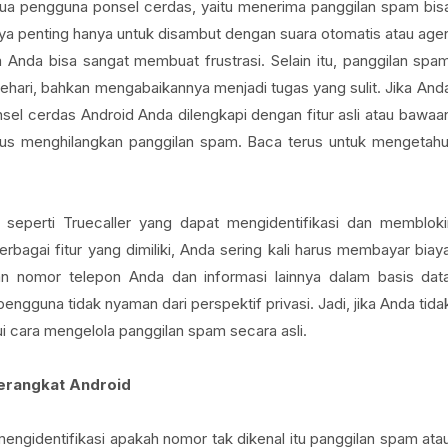
emua pengguna ponsel cerdas, yaitu menerima panggilan spam bis
 penting hanya untuk disambut dengan suara otomatis atau age
Anda bisa sangat membuat frustrasi. Selain itu, panggilan spa
hari, bahkan mengabaikannya menjadi tugas yang sulit. Jika And
nsel cerdas Android Anda dilengkapi dengan fitur asli atau bawaa
gus menghilangkan panggilan spam. Baca terus untuk mengetahu
a seperti Truecaller yang dapat mengidentifikasi dan membloki
agai fitur yang dimiliki, Anda sering kali harus membayar biay
mpan nomor telepon Anda dan informasi lainnya dalam basis dat
gguna tidak nyaman dari perspektif privasi. Jadi, jika Anda tida
i cara mengelola panggilan spam secara asli.
perangkat Android
ngidentifikasi apakah nomor tak dikenal itu panggilan spam ata