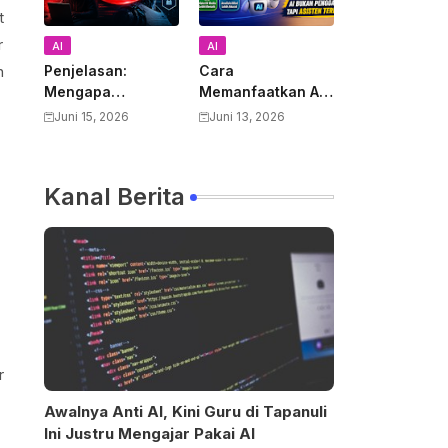
t
r
AI
AI
h
Penjelasan:
Cara
Mengapa
Memanfaatkan AI
Pemerintah AS
untuk Mendukung
Juni 15, 2026
Juni 13, 2026
Melarang Semua
Pekerjaan Guru:
Warga Asing
Panduan Lengkap
Menggunakan
Meningkatkan
Kanal Berita
Anthropic Claude
Produktivitas dan
Fable 5 dan
Kualitas
Mythos
Pembelajaran
r
Awalnya Anti AI, Kini Guru di Tapanuli
Ini Justru Mengajar Pakai AI