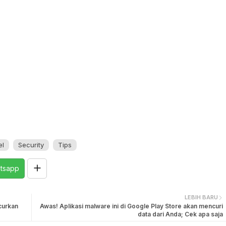
el
Security
Tips
tsapp
LEBIH BARU
curkan
Awas! Aplikasi malware ini di Google Play Store akan mencuri
data dari Anda; Cek apa saja