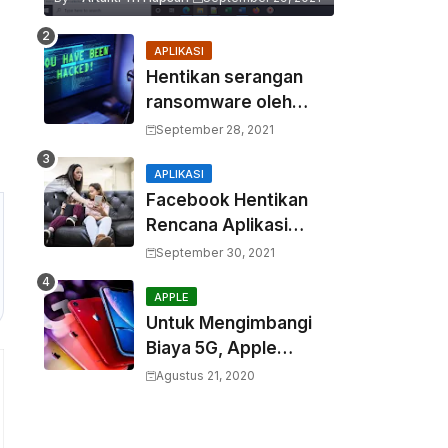
APLIKASI
Hentikan serangan
ransomware oleh
hacker! Berikut adalah
September 28, 2021
3 cara melakukannya
APLIKASI
Facebook Hentikan
Rencana Aplikasi
Instagram Kids
September 30, 2021
APPLE
Untuk Mengimbangi
Biaya 5G, Apple
Berencana
Agustus 21, 2020
Menurunkan Harga
Komponen Baterai