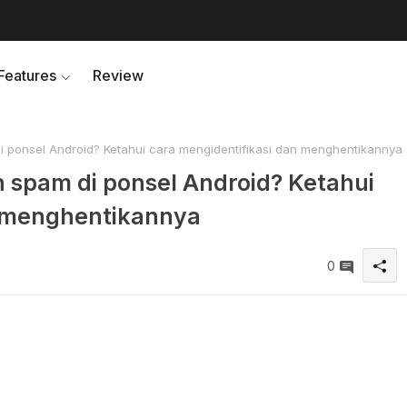
Features
Review
 ponsel Android? Ketahui cara mengidentifikasi dan menghentikannya
 spam di ponsel Android? Ketahui
n menghentikannya
0