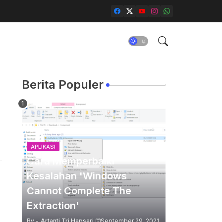
Berita Populer
APLIKASI
Cara Memperbaiki
Kesalahan 'Windows
Cannot Complete The
Extraction'
By -
Artanti Tri Hapsari
September 29, 2021