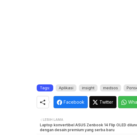
Tags:
Aplikasi
insight
medsos
Pons
Facebook
Twitter
Wha
LEBIH LAMA
Laptop konvertibel ASUS Zenbook 14 Flip OLED dilun
dengan desain premium yang serba baru