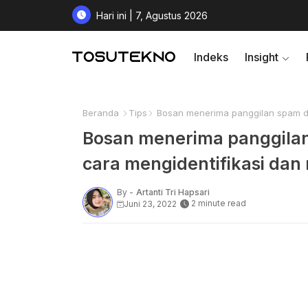
Hari ini | 7, Agustus 2026
Indeks
Insight
Beranda
Tips
Bosan menerima panggilan spam di
Bosan menerima panggilan
cara mengidentifikasi da
By -
Artanti Tri Hapsari
2 minute read
Juni 23, 2022