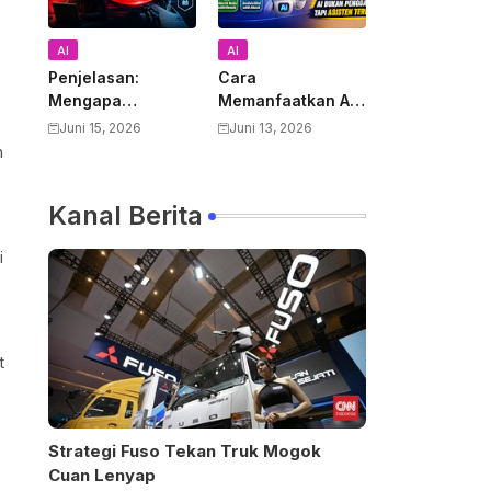
AI
AI
Penjelasan:
Cara
Mengapa
Memanfaatkan AI
Pemerintah AS
untuk Mendukung
Juni 15, 2026
Juni 13, 2026
Melarang Semua
Pekerjaan Guru:
n
Warga Asing
Panduan Lengkap
Menggunakan
Meningkatkan
Kanal Berita
Anthropic Claude
Produktivitas dan
Fable 5 dan
Kualitas
i
Mythos
Pembelajaran
t
Strategi Fuso Tekan Truk Mogok
Cuan Lenyap