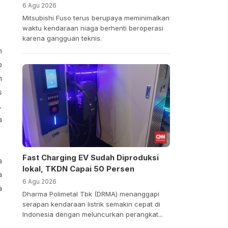
6 Agu 2026
Mitsubishi Fuso terus berupaya meminimalkan
waktu kendaraan niaga berhenti beroperasi
karena gangguan teknis.
n
p
n
s
.
a
Fast Charging EV Sudah Diproduksi
a
lokal, TKDN Capai 50 Persen
a
6 Agu 2026
a
Dharma Polimetal Tbk (DRMA) menanggapi
serapan kendaraan listrik semakin cepat di
Indonesia dengan meluncurkan perangkat...