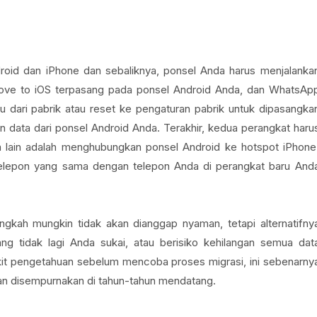
droid dan iPhone dan sebaliknya, ponsel Anda harus menjalanka
i Move to iOS terpasang pada ponsel Android Anda, dan WhatsAp
aru dari pabrik atau reset ke pengaturan pabrik untuk dipasangka
 data dari ponsel Android Anda. Terakhir, kedua perangkat haru
an lain adalah menghubungkan ponsel Android ke hotspot iPhone
elepon yang sama dengan telepon Anda di perangkat baru And
angkah mungkin tidak akan dianggap nyaman, tetapi alternatifny
g tidak lagi Anda sukai, atau berisiko kehilangan semua dat
t pengetahuan sebelum mencoba proses migrasi, ini sebenarny
kan disempurnakan di tahun-tahun mendatang.