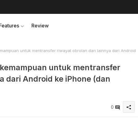
Features
Review
puan untuk mentransfer riwayat obrolan dan lainnya dari Android
kemampuan untuk mentransfer
a dari Android ke iPhone (dan
0