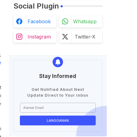
Social Plugin
Facebook
Whatsapp
Instagram
Twitter-X
,
e
Stay Informed
t
Get Notified About Next
i
Update Direct to Your inbox
r
i
t