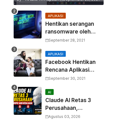
APLIKASI
Hentikan serangan
ransomware oleh
hacker! Berikut adalah
September 28, 2021
3 cara melakukannya
APLIKASI
Facebook Hentikan
Rencana Aplikasi
Instagram Kids
September 30, 2021
AI
Claude AI Retas 3
Perusahaan,
Anthropic Akui
Agustus 03, 2026
Kesalahan