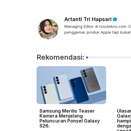
Artanti Tri Hapsari
Managing Editor di tosutekno.com. Se
penggemar produk Apple tapi bukan 
Rekomendasi:
Samsung Merilis Teaser
Ulasa
Kamera Menjelang
Galax
Peluncuran Ponsel Galaxy
hampi
S26.
denga
sepad