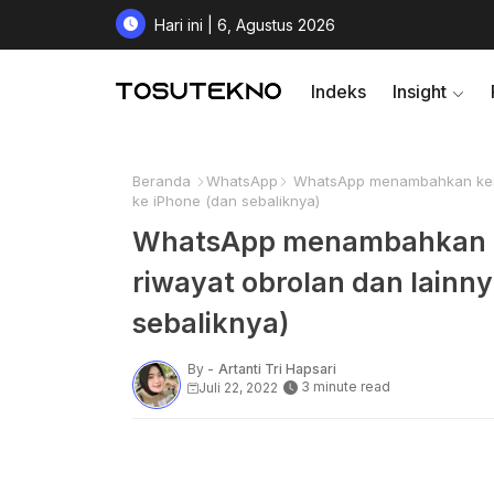
Hari ini | 6, Agustus 2026
Indeks
Insight
Beranda
WhatsApp
WhatsApp menambahkan kemam
ke iPhone (dan sebaliknya)
WhatsApp menambahkan 
riwayat obrolan dan lainny
sebaliknya)
By -
Artanti Tri Hapsari
3 minute read
Juli 22, 2022