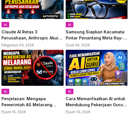
AI
AI
Claude AI Retas 3
Samsung Siapkan Kacamata
Perusahaan, Anthropic Akui
Pintar Penantang Meta Ray-
Kesalahan
Ban, Video Bocor Terungkap
Agustus 03, 2026
Juli 05, 2026
AI
AI
Penjelasan: Mengapa
Cara Memanfaatkan AI untuk
Pemerintah AS Melarang
Mendukung Pekerjaan Guru:
Semua Warga Asing
Panduan Lengkap
Juni 15, 2026
Juni 13, 2026
Menggunakan Anthropic
Meningkatkan Produktivitas
Claude Fable 5 dan Mythos
dan Kualitas Pembelajaran