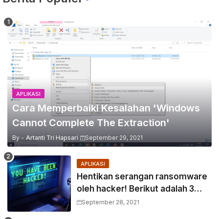
APLIKASI
Cara Memperbaiki Kesalahan 'Windows
Cannot Complete The Extraction'
By -
Artanti Tri Hapsari
September 29, 2021
APLIKASI
Hentikan serangan ransomware
oleh hacker! Berikut adalah 3
cara melakukannya
September 28, 2021