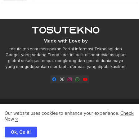
Made with Love by
tosutekno.com merupakan Portal Informasi Teknologi dan
Gadget yang sedang Trend saat ini baik di Indonesia maupun
global sekaligus tempat nongkrong dan gaul di dunia maya
yang mengedepankan manfaat informasi yang dipublikasikan.
About
Contact us
Privacy Policy
Our website uses cookies to enhance your experience.
Check
Pedoman Media Siber
Now
Ok, Go it!
All Right Reserved Copyright ©TOSUTEKNO | 2016-2026