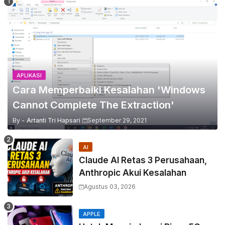
APLIKASI
Cara Memperbaiki Kesalahan 'Windows
Cannot Complete The Extraction'
By -
Artanti Tri Hapsari
September 29, 2021
AI
Claude AI Retas 3 Perusahaan,
Anthropic Akui Kesalahan
Agustus 03, 2026
APPLE