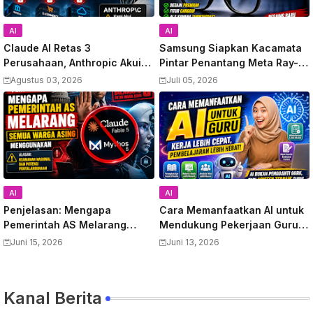
AI
AI
Claude AI Retas 3
Samsung Siapkan Kacamata
Perusahaan, Anthropic Akui
Pintar Penantang Meta Ray-
Kesalahan
Ban, Video Bocor Terungkap
Agustus 03, 2026
Juli 05, 2026
AI
AI
Penjelasan: Mengapa
Cara Memanfaatkan AI untuk
Pemerintah AS Melarang
Mendukung Pekerjaan Guru:
Semua Warga Asing
Panduan Lengkap
Juni 15, 2026
Juni 13, 2026
Menggunakan Anthropic
Meningkatkan Produktivitas
Claude Fable 5 dan Mythos
dan Kualitas Pembelajaran
Kanal Berita