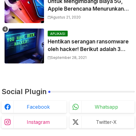
Untuk Mengimbangi Biaya 5G,
Apple Berencana Menurunkan
Harga Komponen Baterai
Agustus 21, 2020
APLIKASI
Hentikan serangan ransomware
oleh hacker! Berikut adalah 3
cara melakukannya
September 28, 2021
Social Plugin
Facebook
Whatsapp
Instagram
Twitter-X