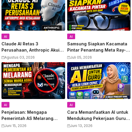
AI
AI
Claude AI Retas 3
Samsung Siapkan Kacamata
Perusahaan, Anthropic Akui
Pintar Penantang Meta Ray-
Kesalahan
Ban, Video Bocor Terungkap
Agustus 03, 2026
Juli 05, 2026
AI
AI
Penjelasan: Mengapa
Cara Memanfaatkan AI untuk
Pemerintah AS Melarang
Mendukung Pekerjaan Guru:
Semua Warga Asing
Panduan Lengkap
Juni 15, 2026
Juni 13, 2026
Menggunakan Anthropic
Meningkatkan Produktivitas