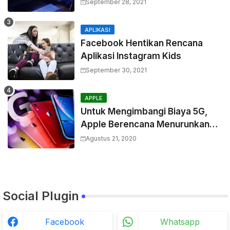
cara melakukannya
September 28, 2021
APLIKASI
Facebook Hentikan Rencana
Aplikasi Instagram Kids
September 30, 2021
APPLE
Untuk Mengimbangi Biaya 5G,
Apple Berencana Menurunkan
Harga Komponen Baterai
Agustus 21, 2020
Social Plugin
Facebook
Whatsapp