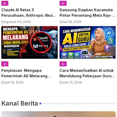
AI
AI
Claude AI Retas 3
Samsung Siapkan Kacamata
Perusahaan, Anthropic Akui
Pintar Penantang Meta Ray-
Kesalahan
Ban, Video Bocor Terungkap
Agustus 03, 2026
Juli 05, 2026
AI
AI
Penjelasan: Mengapa
Cara Memanfaatkan AI untuk
Pemerintah AS Melarang
Mendukung Pekerjaan Guru:
Semua Warga Asing
Panduan Lengkap
Juni 15, 2026
Juni 13, 2026
Menggunakan Anthropic
Meningkatkan Produktivitas
Claude Fable 5 dan Mythos
dan Kualitas Pembelajaran
Kanal Berita