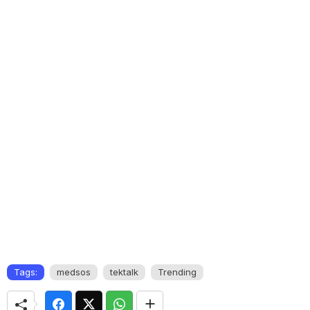
Tags:
medsos
tektalk
Trending