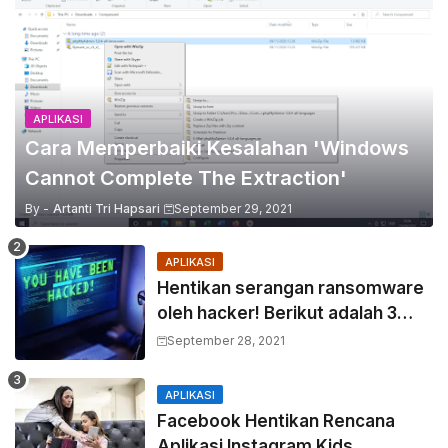
APLIKASI
Cara Memperbaiki Kesalahan 'Windows
Cannot Complete The Extraction'
By -
Artanti Tri Hapsari
September 29, 2021
APLIKASI
Hentikan serangan ransomware
oleh hacker! Berikut adalah 3
cara melakukannya
September 28, 2021
APLIKASI
Facebook Hentikan Rencana
Aplikasi Instagram Kids