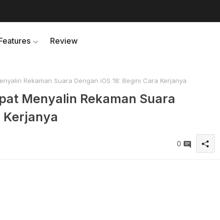
Features
Review
yalin Rekaman Suara Dengan iOS 18: Begini Cara Kerjanya
pat Menyalin Rekaman Suara
a Kerjanya
0