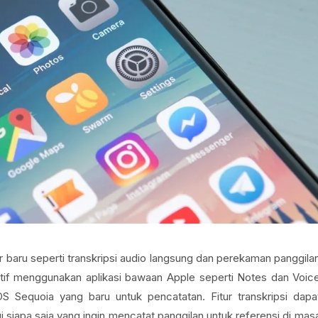
ur baru seperti transkripsi audio langsung dan perekaman panggila
tif menggunakan aplikasi bawaan Apple seperti Notes dan Voic
equoia yang baru untuk pencatatan. Fitur transkripsi dapa
gi siapa saja yang ingin mencatat panggilan untuk referensi di mas