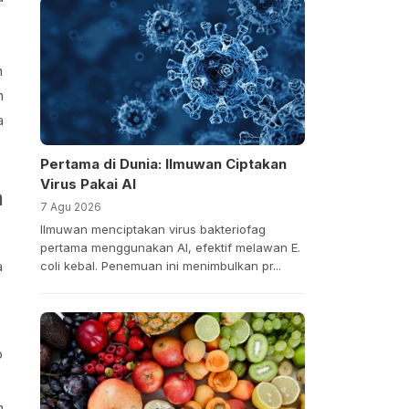
n
n
a
Pertama di Dunia: Ilmuwan Ciptakan
Virus Pakai AI
n
7 Agu 2026
Ilmuwan menciptakan virus bakteriofag
pertama menggunakan AI, efektif melawan E.
a
coli kebal. Penemuan ini menimbulkan pr...
p
n