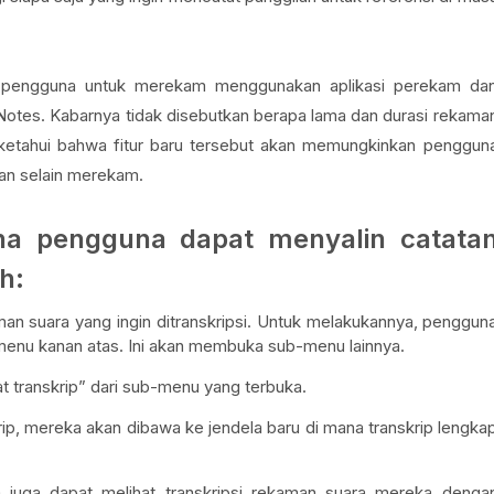
pengguna untuk merekam menggunakan aplikasi perekam da
 Notes. Kabarnya tidak disebutkan berapa lama dan durasi rekama
 diketahui bahwa fitur baru tersebut akan memungkinkan penggun
an selain merekam.
a pengguna dapat menyalin catata
h:
man suara yang ingin ditranskripsi. Untuk melakukannya, penggun
i menu kanan atas. Ini akan membuka sub-menu lainnya.
t transkrip” dari sub-menu yang terbuka.
rip, mereka akan dibawa ke jendela baru di mana transkrip lengka
a juga dapat melihat transkripsi rekaman suara mereka denga