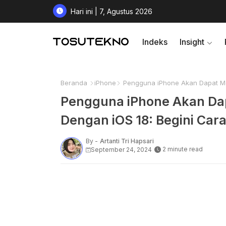
Hari ini | 7, Agustus 2026
Indeks
Insight
Beranda
iPhone
Pengguna iPhone Akan Dapat Men
Pengguna iPhone Akan Da
Dengan iOS 18: Begini Car
By -
Artanti Tri Hapsari
2 minute read
September 24, 2024