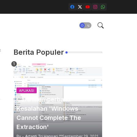
t
Berita Populer
APLIKASI
Cara Memperbaiki
Kesalahan 'Windows
Cannot Complete The
Extraction'
By -
Artanti Tri Hapsari
September 29, 2021