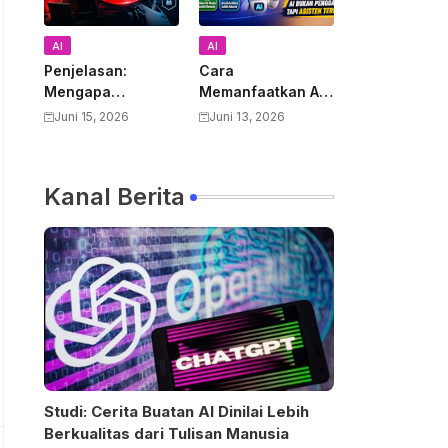
AI
AI
Penjelasan:
Cara
Mengapa
Memanfaatkan AI
Pemerintah AS
untuk Mendukung
Juni 15, 2026
Juni 13, 2026
Melarang Semua
Pekerjaan Guru:
Warga Asing
Panduan Lengkap
Menggunakan
Meningkatkan
Kanal Berita
Anthropic Claude
Produktivitas dan
Fable 5 dan
Kualitas
Mythos
Pembelajaran
Studi: Cerita Buatan AI Dinilai Lebih
Berkualitas dari Tulisan Manusia