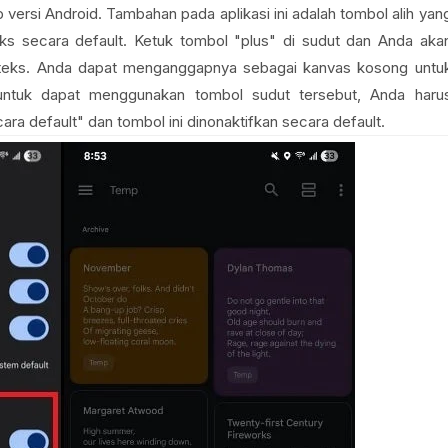
 versi Android. Tambahan pada aplikasi ini adalah tombol alih yan
 secara default. Ketuk tombol "plus" di sudut dan Anda aka
k teks. Anda dapat menganggapnya sebagai kanvas kosong untu
 untuk dapat menggunakan tombol sudut tersebut, Anda haru
ara default" dan tombol ini dinonaktifkan secara default.