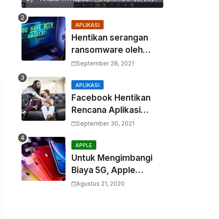
APLIKASI
Hentikan serangan
ransomware oleh
hacker! Berikut adalah
September 28, 2021
3 cara melakukannya
APLIKASI
Facebook Hentikan
Rencana Aplikasi
Instagram Kids
September 30, 2021
APPLE
Untuk Mengimbangi
Biaya 5G, Apple
Berencana
Agustus 21, 2020
Menurunkan Harga
Komponen Baterai