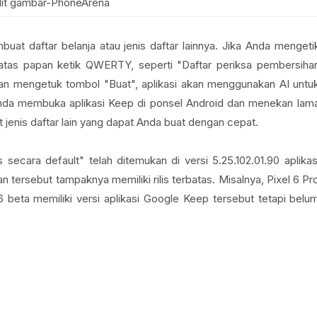
it gambar-PhoneArena
buat daftar belanja atau jenis daftar lainnya. Jika Anda mengeti
i atas papan ketik QWERTY, seperti "Daftar periksa pembersiha
an mengetuk tombol "Buat", aplikasi akan menggunakan AI untu
nda membuka aplikasi Keep di ponsel Android dan menekan lam
t jenis daftar lain yang dapat Anda buat dengan cepat.
secara default" telah ditemukan di versi 5.25.102.01.90 aplikas
ersebut tampaknya memiliki rilis terbatas. Misalnya, Pixel 6 Pr
6 beta memiliki versi aplikasi Google Keep tersebut tetapi belu