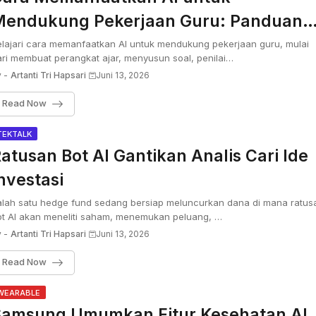
endukung Pekerjaan Guru: Panduan
engkap Meningkatkan Produktivitas
lajari cara memanfaatkan AI untuk mendukung pekerjaan guru, mulai
ri membuat perangkat ajar, menyusun soal, penilai…
an Kualitas Pembelajaran
 -
Artanti Tri Hapsari
Juni 13, 2026
Read Now
TEKTALK
atusan Bot AI Gantikan Analis Cari Ide
nvestasi
alah satu hedge fund sedang bersiap meluncurkan dana di mana ratus
ot AI akan meneliti saham, menemukan peluang, …
 -
Artanti Tri Hapsari
Juni 13, 2026
Read Now
WEARABLE
amsung Umumkan Fitur Kesehatan AI