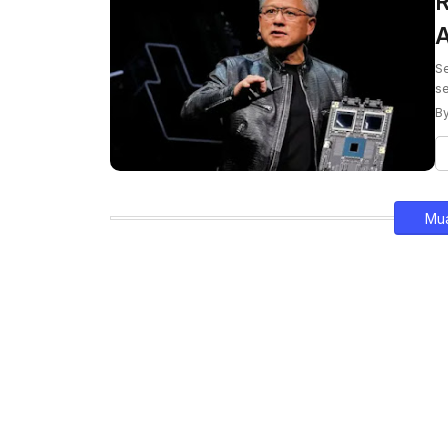
R
A
Se
s
By
Mua