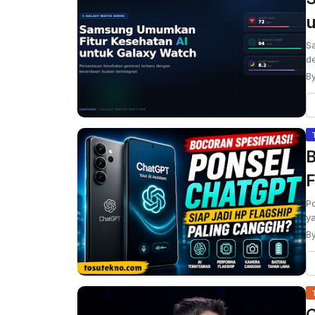
u
S
de
By
B
F
P
ya
By