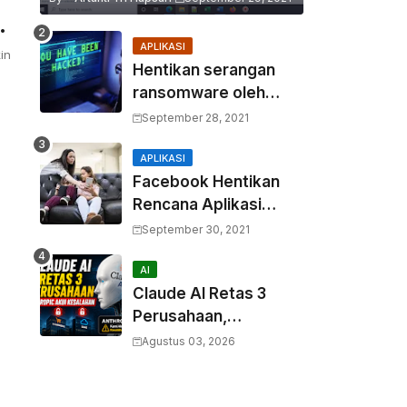
APLIKASI
in
Hentikan serangan
ransomware oleh
hacker! Berikut adalah
September 28, 2021
3 cara melakukannya
APLIKASI
Facebook Hentikan
Rencana Aplikasi
Instagram Kids
September 30, 2021
5
AI
Claude AI Retas 3
Perusahaan,
Anthropic Akui
Agustus 03, 2026
Kesalahan