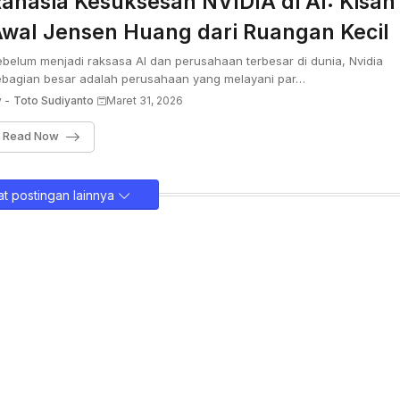
ahasia Kesuksesan NVIDIA di AI: Kisah
wal Jensen Huang dari Ruangan Kecil
belum menjadi raksasa AI dan perusahaan terbesar di dunia, Nvidia
ebagian besar adalah perusahaan yang melayani par…
 -
Toto Sudiyanto
Maret 31, 2026
Read Now
t postingan lainnya