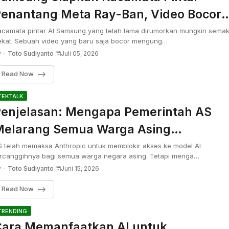
enantang Meta Ray-Ban, Video Bocor
Terungkap
acamata pintar AI Samsung yang telah lama dirumorkan mungkin semak
ekat. Sebuah video yang baru saja bocor mengung…
 -
Toto Sudiyanto
Juli 05, 2026
Read Now
TEKTALK
enjelasan: Mengapa Pemerintah AS
elarang Semua Warga Asing
enggunakan Anthropic Claude Fable 
S telah memaksa Anthropic untuk memblokir akses ke model AI
ercanggihnya bagi semua warga negara asing. Tetapi menga…
dan Mythos
 -
Toto Sudiyanto
Juni 15, 2026
Read Now
TRENDING
ara Memanfaatkan AI untuk