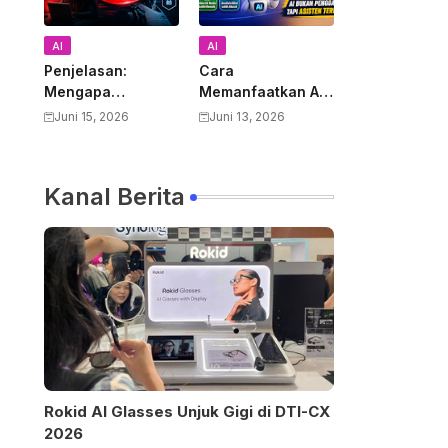
n
AI
AI
Penjelasan:
Cara
Mengapa
Memanfaatkan AI
Pemerintah AS
untuk Mendukung
Juni 15, 2026
Juni 13, 2026
Melarang Semua
Pekerjaan Guru:
Warga Asing
Panduan Lengkap
Menggunakan
Meningkatkan
Kanal Berita
Anthropic Claude
Produktivitas dan
Fable 5 dan
Kualitas
Mythos
Pembelajaran
Rokid AI Glasses Unjuk Gigi di DTI-CX
2026