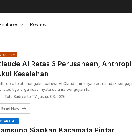
Features
Review
SECURITY
laude AI Retas 3 Perusahaan, Anthropi
kui Kesalahan
thropic telah mengakui bahwa AI Claude miliknya secara tidak sengaj
retas tiga organisasi nyata selama pengujian k…
 -
Toto Sudiyanto
Agustus 03, 2026
Read Now
WEARABLE
amsung Siapkan Kacamata Pintar