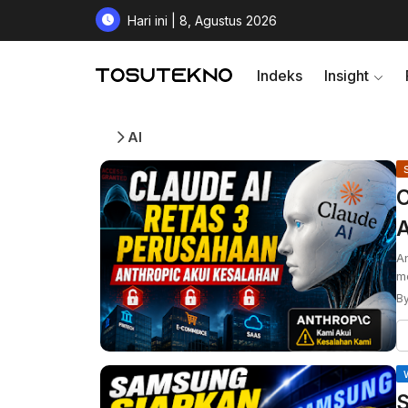
Hari ini | 8, Agustus 2026
Indeks
Insight
AI
C
A
An
me
By
S