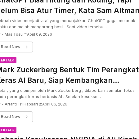
hatGPT Bisa Hitung dan Koding, Tapi
elum Bisa Atur Timer, Kata Sam Altma
ebuah video menjadi viral yang menunjukkan ChatGPT gagal melacak
ktu dan malah mengarang hasil . Saat video tersebu…
 -
Mas Tosu
April 09, 2026
Read Now
TEKTALK
ark Zuckerberg Bentuk Tim Perangkat
eras AI Baru, Siap Kembangkan
eknologi di Luar Kacamata Pintar
ta , yang dipimpin oleh Mark Zuckerberg , dilaporkan semakin fokus
da perangkat keras berbasis AI . Setelah kesukse…
 -
Artanti Tri Hapsari
April 06, 2026
Read Now
TEKTALK