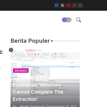
Berita Populer
c
a
APLIKASI
Cara Memperbaiki
Kesalahan 'Windows
Cannot Complete The
Extraction'
By -
Artanti Tri Hapsari
September 29, 2021