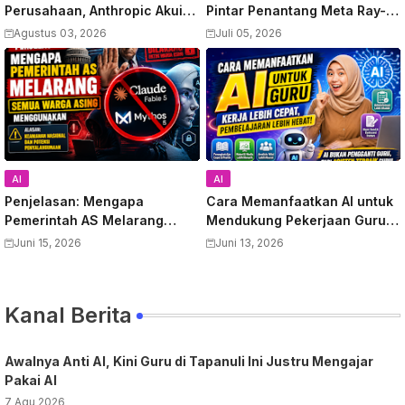
Perusahaan, Anthropic Akui
Pintar Penantang Meta Ray-
Kesalahan
Ban, Video Bocor Terungkap
Agustus 03, 2026
Juli 05, 2026
AI
AI
Penjelasan: Mengapa
Cara Memanfaatkan AI untuk
Pemerintah AS Melarang
Mendukung Pekerjaan Guru:
Semua Warga Asing
Panduan Lengkap
Juni 15, 2026
Juni 13, 2026
Menggunakan Anthropic
Meningkatkan Produktivitas
Claude Fable 5 dan Mythos
dan Kualitas Pembelajaran
Kanal Berita