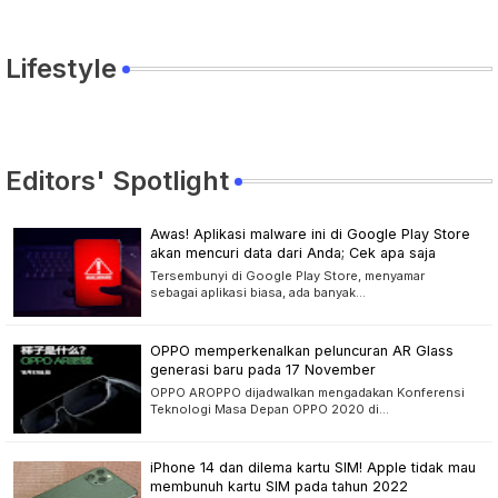
Impresi Jajal Singkat Kia Seltos di GIIAS 2026
7 Agu 2026
Kia Seltos dijual mulai Rp359 juta hingga yang termahal Rp469 juta.
Model AI China Kuasai Dunia, Ini 5 Daftar AI Paling Populer
7 Agu 2026
Model AI China mendominasi dunia, dengan lima teratas dari negeri Tirai