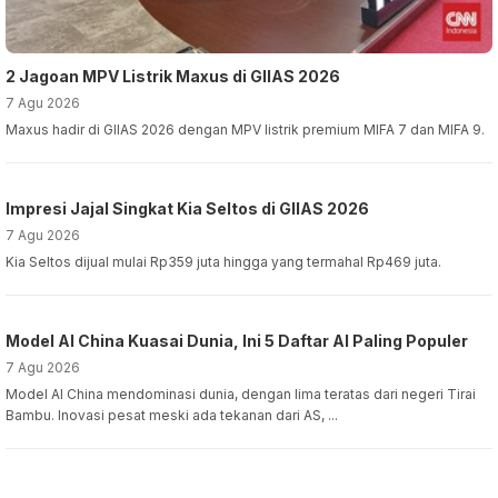
Samsung Bagi Hadiah Smartphone hingga Trip Gratis ke
Korea, Cek Syaratnya!
7 Agu 2026
Samsung Galaxy Z Fold8 dan Z Fold8 Ultra resmi pre-order di Indonesia
hingga 13 Agustus. Dapatkan penawaran eksklusif da...