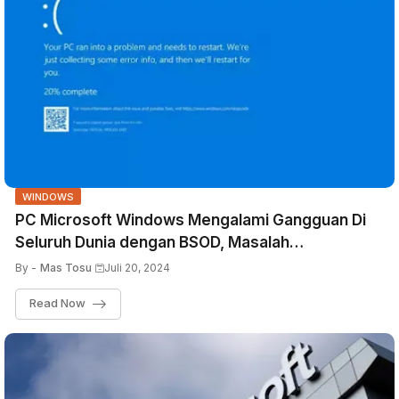
WINDOWS
PC Microsoft Windows Mengalami Gangguan Di
Seluruh Dunia dengan BSOD, Masalah
CrowdStrike Mungkin Menjadi Penyebabnya
By -
Mas Tosu
Juli 20, 2024
Read Now