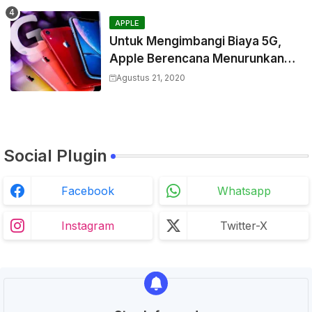
APPLE
Untuk Mengimbangi Biaya 5G,
Apple Berencana Menurunkan
Harga Komponen Baterai
Agustus 21, 2020
Social Plugin
Facebook
Whatsapp
Instagram
Twitter-X