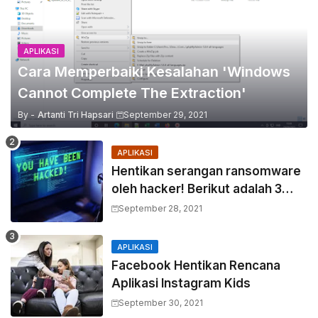
APLIKASI
Cara Memperbaiki Kesalahan 'Windows
Cannot Complete The Extraction'
By -
Artanti Tri Hapsari
September 29, 2021
APLIKASI
Hentikan serangan ransomware
oleh hacker! Berikut adalah 3
cara melakukannya
September 28, 2021
APLIKASI
Facebook Hentikan Rencana
Aplikasi Instagram Kids
September 30, 2021