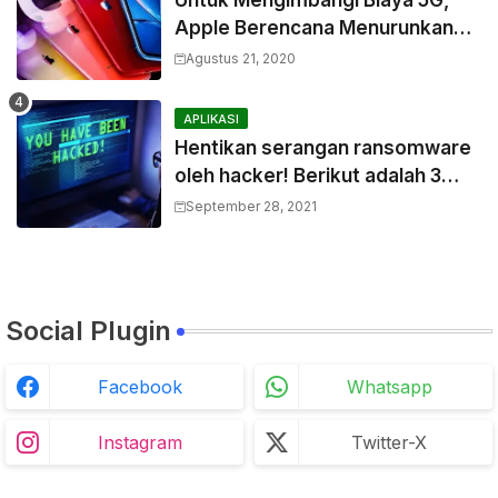
Untuk Mengimbangi Biaya 5G,
Apple Berencana Menurunkan
Harga Komponen Baterai
Agustus 21, 2020
APLIKASI
Hentikan serangan ransomware
oleh hacker! Berikut adalah 3
cara melakukannya
September 28, 2021
Social Plugin
Facebook
Whatsapp
Instagram
Twitter-X