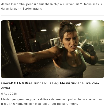
James Dacombe, pendiri perusahaan chip AI Olix verusia 25 tahun, masuk
dalam jajaran miliarder Inggris
Gawat! GTA 6 Bisa Tunda Rilis Lagi Meski Sudah Buka Pre-
order
9 Agu 2026
Mantan pengembang game di Rockstar menyampaikan bahwa penundaan
rilis GTA 6 kemungkinan bisa terjadi lagi. Bahkan, meski...