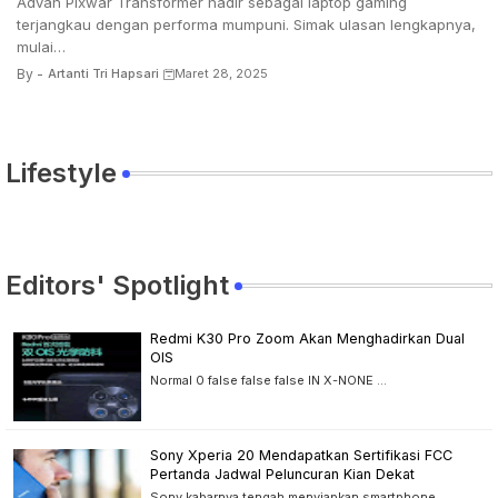
Advan Pixwar Transformer hadir sebagai laptop gaming
terjangkau dengan performa mumpuni. Simak ulasan lengkapnya,
mulai…
By -
Artanti Tri Hapsari
Maret 28, 2025
Lifestyle
Editors' Spotlight
Redmi K30 Pro Zoom Akan Menghadirkan Dual
OIS
Normal 0 false false false IN X-NONE …
Sony Xperia 20 Mendapatkan Sertifikasi FCC
Pertanda Jadwal Peluncuran Kian Dekat
Sony kabarnya tengah menyiapkan smartphone