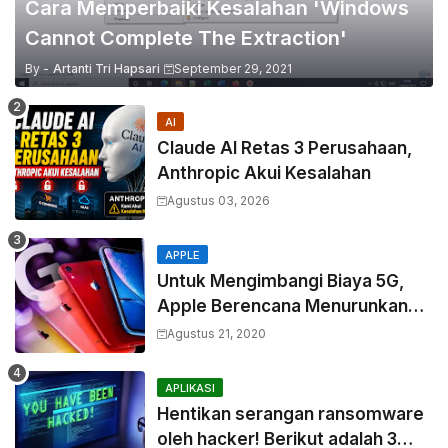
Cara Memperbaiki Kesalahan 'Windows
Cannot Complete The Extraction'
By -
Artanti Tri Hapsari
September 29, 2021
AI
Claude AI Retas 3 Perusahaan,
Anthropic Akui Kesalahan
Agustus 03, 2026
APPLE
Untuk Mengimbangi Biaya 5G,
Apple Berencana Menurunkan
Harga Komponen Baterai
Agustus 21, 2020
APLIKASI
Hentikan serangan ransomware
oleh hacker! Berikut adalah 3