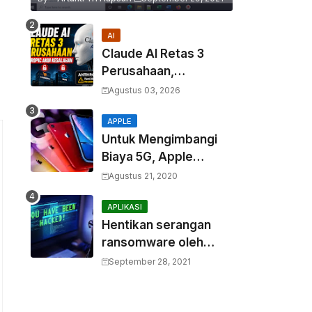
AI
Claude AI Retas 3
Perusahaan,
Anthropic Akui
Agustus 03, 2026
Kesalahan
APPLE
Untuk Mengimbangi
Biaya 5G, Apple
Berencana
Agustus 21, 2020
Menurunkan Harga
Komponen Baterai
APLIKASI
Hentikan serangan
ransomware oleh
hacker! Berikut adalah
September 28, 2021
3 cara melakukannya