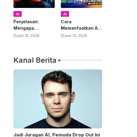
AI
AI
Penjelasan:
Cara
Mengapa
Memanfaatkan AI
Pemerintah AS
untuk Mendukung
Juni 15, 2026
Juni 13, 2026
Melarang Semua
Pekerjaan Guru:
Warga Asing
Panduan Lengkap
Menggunakan
Meningkatkan
Kanal Berita
Anthropic Claude
Produktivitas dan
Fable 5 dan
Kualitas
Mythos
Pembelajaran
Jadi Juragan AI, Pemuda Drop Out Ini