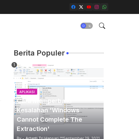
Berita Populer
APLIKASI
Cara Memperbaiki
Kesalahan 'Windows
Cannot Complete The
Extraction'
By -
Artanti Tri Hapsari
September 29, 2021