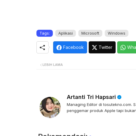
Tags:
Aplikasi
Microsoft
Windows
Facebook
Twitter
Wha
LEBIH LAMA
Artanti Tri Hapsari
Managing Editor di tosutekno.com. Se
penggemar produk Apple tapi bukan 