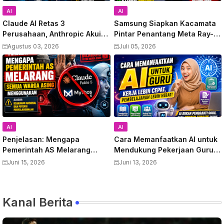
AI
AI
Claude AI Retas 3
Samsung Siapkan Kacamata
Perusahaan, Anthropic Akui
Pintar Penantang Meta Ray-
Kesalahan
Ban, Video Bocor Terungkap
Agustus 03, 2026
Juli 05, 2026
AI
AI
Penjelasan: Mengapa
Cara Memanfaatkan AI untuk
Pemerintah AS Melarang
Mendukung Pekerjaan Guru:
Semua Warga Asing
Panduan Lengkap
Juni 15, 2026
Juni 13, 2026
Menggunakan Anthropic
Meningkatkan Produktivitas
Claude Fable 5 dan Mythos
dan Kualitas Pembelajaran
Kanal Berita