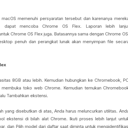
u macOS memenuhi persyaratan tersebut dan karenanya merek
dapat mencoba Chrome OS Flex. Laporan lebih lanju
 untuk Chrome OS Flex juga. Batasannya sama dengan Chrome OS
desktop penuh dan perangkat lunak akan menyimpan file secar
lex
sitas 8GB atau lebih. Kemudian hubungkan ke Chromebook, P
s membuka toko web Chrome. Kemudian temukan Chromeboo
lalu Tambahkan ekstensi.
yang disebutkan di atas, Anda harus meluncurkan utilitas. And
kstensi di bilah alat Chrome. Ikuti proses lebih lanjut untu
r, dan Pilih model dari daftar saat diminta untuk mengidentifikas