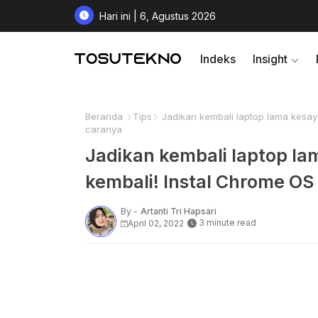
Hari ini | 6, Agustus 2026
Indeks
Insight
Beranda
Tips
Jadikan kembali laptop lama kesay
caranya
Jadikan kembali laptop l
kembali! Instal Chrome OS 
By -
Artanti Tri Hapsari
3 minute read
April 02, 2022