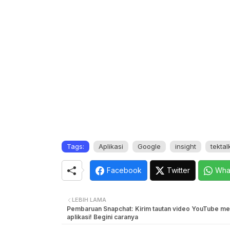
Tags:
Aplikasi
Google
insight
tektal
Facebook
Twitter
Wha
LEBIH LAMA
Pembaruan Snapchat: Kirim tautan video YouTube mel
aplikasi! Begini caranya