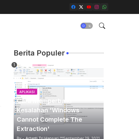
Berita Populer
APLIKASI
Cara Memperbaiki
Kesalahan 'Windows
Cannot Complete The
Extraction'
By -
Artanti Tri Hapsari
September 29, 2021