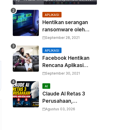
APLIKASI
Hentikan serangan
ransomware oleh
hacker! Berikut adalah
September 28, 2021
3 cara melakukannya
APLIKASI
Facebook Hentikan
Rencana Aplikasi
Instagram Kids
September 30, 2021
AI
Claude AI Retas 3
Perusahaan,
Anthropic Akui
Agustus 03, 2026
Kesalahan