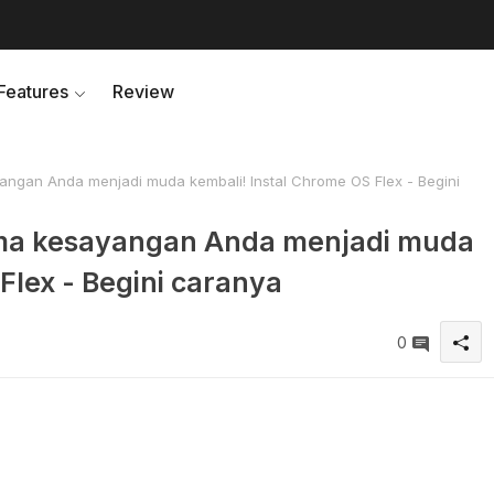
Features
Review
angan Anda menjadi muda kembali! Instal Chrome OS Flex - Begini
ama kesayangan Anda menjadi muda
Flex - Begini caranya
0