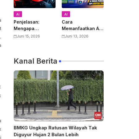
AI
AI
a
Penjelasan:
Cara
t
Mengapa
Memanfaatkan AI
Pemerintah AS
untuk Mendukung
.
Juni 15, 2026
Juni 13, 2026
Melarang Semua
Pekerjaan Guru:
a
Warga Asing
Panduan Lengkap
Menggunakan
Meningkatkan
Kanal Berita
Anthropic Claude
Produktivitas dan
Fable 5 dan
Kualitas
Mythos
Pembelajaran
C
k
a
BMKG Ungkap Ratusan Wilayah Tak
k
Diguyur Hujan 2 Bulan Lebih
i