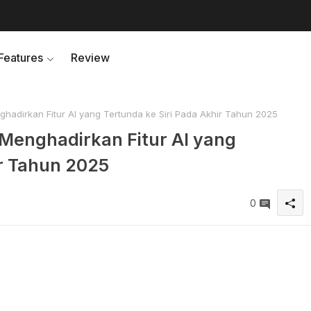
Features
Review
adirkan Fitur AI yang Tertunda ke Siri Pada Akhir Tahun 2025
enghadirkan Fitur AI yang
ir Tahun 2025
0