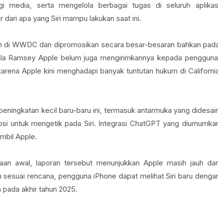
i media, serta mengelola berbagai tugas di seluruh aplikas
ari apa yang Siri mampu lakukan saat ini.
sikan di WWDC dan dipromosikan secara besar-besaran bahkan pad
Bella Ramsey Apple belum juga mengirimkannya kepada pengguna
 karena Apple kini menghadapi banyak tuntutan hukum di Californi
peningkatan kecil baru-baru ini, termasuk antarmuka yang didesai
opsi untuk mengetik pada Siri. Integrasi ChatGPT yang diumumka
ambil Apple.
raan awal, laporan tersebut menunjukkan Apple masih jauh dar
sesuai rencana, pengguna iPhone dapat melihat Siri baru denga
 pada akhir tahun 2025.