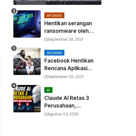
APLIKASI
Hentikan serangan
ransomware oleh
hacker! Berikut adalah
September 28, 2021
3 cara melakukannya
APLIKASI
Facebook Hentikan
Rencana Aplikasi
Instagram Kids
September 30, 2021
AI
Claude AI Retas 3
Perusahaan,
Anthropic Akui
Agustus 03, 2026
Kesalahan