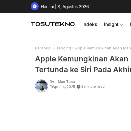
Hari ini | 8, Agustus 2026
Indeks
Insight
Beranda
Trending
Apple Kemungkinan Akan Mengh
Apple Kemungkinan Akan M
Tertunda ke Siri Pada Akh
By -
Mas Tosu
2 minute read
April 14, 2025