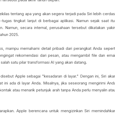
s tentang apa yang akan segera terjadi pada Siri lebih cerdas
ugas tingkat lanjut di berbagai aplikasi. Namun sejak saat itu
. Namun, secara internal, perusahaan tersebut dikatakan yaki
tahun 2025.
eks, mampu memahami detail pribadi dari perangkat Anda sepert
ngingat rekomendasi dari pesan, atau mengambil file dan emai
salah satu pilar transformasi AI yang akan datang.
disebut Apple sebagai "kesadaran di layar." Dengan ini, Siri aka
ni ada di layar Anda. Misalnya, jika seseorang mengirimi And
ontak atau menarik petunjuk arah tanpa Anda perlu menyalin ata
iharapkan. Apple berencana untuk mengizinkan Siri memindahka