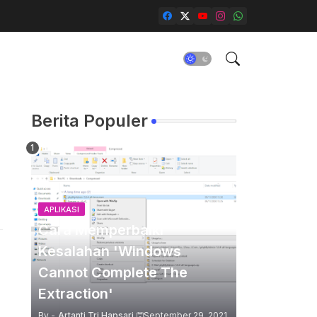
Berita Populer
APLIKASI
Cara Memperbaiki
Kesalahan 'Windows
Cannot Complete The
Extraction'
By -
Artanti Tri Hapsari
September 29, 2021