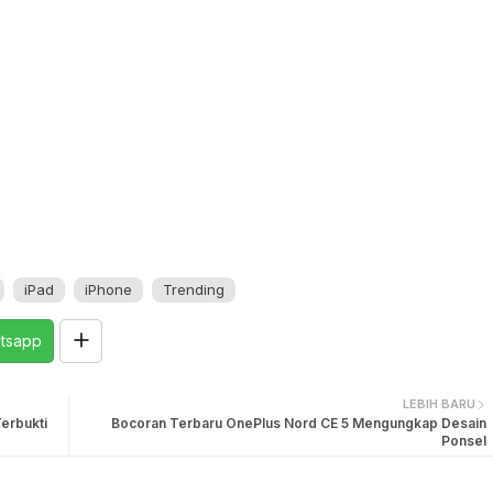
iPad
iPhone
Trending
tsapp
LEBIH BARU
erbukti
Bocoran Terbaru OnePlus Nord CE 5 Mengungkap Desain
Ponsel