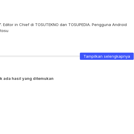
re". Editor in Chief di TOSUTEKNO dan TOSUPEDIA. Pengguna Android
stosu
Tampilkan selengkapnya
k ada hasil yang ditemukan