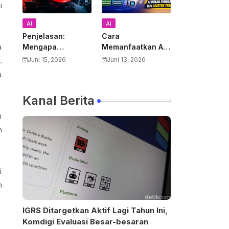
i
AI
AI
Penjelasan:
Cara
a
Mengapa
Memanfaatkan AI
Pemerintah AS
untuk Mendukung
.
Juni 15, 2026
Juni 13, 2026
Melarang Semua
Pekerjaan Guru:
a
Warga Asing
Panduan Lengkap
Menggunakan
Meningkatkan
Kanal Berita
Anthropic Claude
Produktivitas dan
Fable 5 dan
Kualitas
n
Mythos
Pembelajaran
n
i
n
IGRS Ditargetkan Aktif Lagi Tahun Ini,
Komdigi Evaluasi Besar-besaran