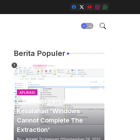
Berita Populer
APLIKASI
Cara Memperbaiki
Kesalahan 'Windows
Cannot Complete The
Extraction'
By -
Artanti Tri Hapsari
September 29, 2021