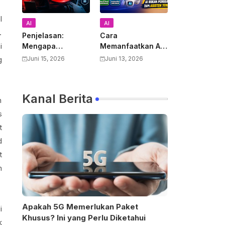
l
AI
AI
.
Penjelasan:
Cara
i
Mengapa
Memanfaatkan AI
Pemerintah AS
untuk Mendukung
g
Juni 15, 2026
Juni 13, 2026
Melarang Semua
Pekerjaan Guru:
Warga Asing
Panduan Lengkap
Menggunakan
Meningkatkan
Kanal Berita
Anthropic Claude
Produktivitas dan
n
Fable 5 dan
Kualitas
s
Mythos
Pembelajaran
t
d
t
n
Apakah 5G Memerlukan Paket
i
Khusus? Ini yang Perlu Diketahui
k