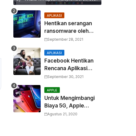
APLIKASI
Hentikan serangan
ransomware oleh
hacker! Berikut adalah
September 28, 2021
3 cara melakukannya
APLIKASI
Facebook Hentikan
Rencana Aplikasi
Instagram Kids
September 30, 2021
APPLE
Untuk Mengimbangi
Biaya 5G, Apple
Berencana
Agustus 21, 2020
Menurunkan Harga
Komponen Baterai