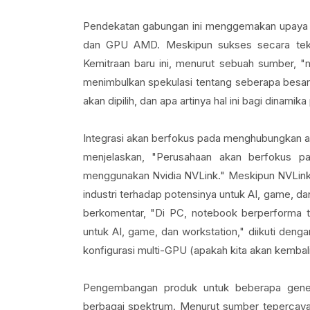
Pendekatan gabungan ini menggemakan upaya 
dan GPU AMD. Meskipun sukses secara teknis
Kemitraan baru ini, menurut sebuah sumber, "me
menimbulkan spekulasi tentang seberapa besar
akan dipilih, dan apa artinya hal ini bagi dinamika
Integrasi akan berfokus pada menghubungkan ar
menjelaskan, "Perusahaan akan berfokus pa
menggunakan Nvidia NVLink." Meskipun NVLink se
industri terhadap potensinya untuk AI, game, d
berkomentar, "Di PC, notebook berperforma t
untuk AI, game, dan workstation," diikuti deng
konfigurasi multi-GPU (apakah kita akan kembali
Pengembangan produk untuk beberapa gener
berbagai spektrum. Menurut sumber tepercaya y