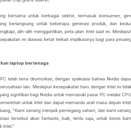
ncang bersama untuk berbagai sektor, termasuk konsumen, gim
ang berlangsung untuk beberapa generasi produk, dan kedu
kapi, alih-alih menggantikan, peta jalan Intel saat ini. Meskipu
esepakatan ini diawasi ketat terkait implikasinya bagi para pesain
rkan laptop bertenaga
PC telah lama dirumorkan, dengan spekulasi bahwa Nvidia dapa
erusahaan lain. Meskipun kesepakatan baru dengan Intel ini tida
yang signifikan bagi Nvidia untuk memasuki pasar PC melalui CPU
n pemerintah untuk Intel dan dapat memandu arah masa depan Intel
n Huang, "Kami senang menjadi pemegang saham, dan kami senan
estasi tersebut akan fantastis, baik, tentu saja, untuk bisnis kam
 Intel."