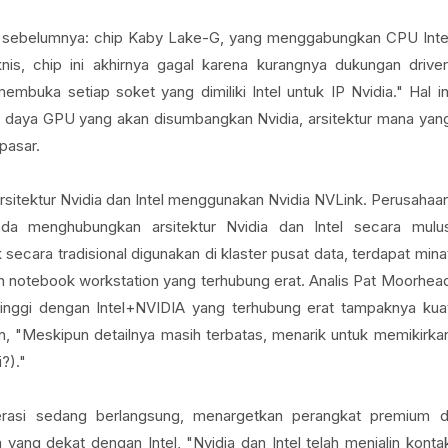
sebelumnya: chip Kaby Lake-G, yang menggabungkan CPU Inte
, chip ini akhirnya gagal karena kurangnya dukungan driver
mbuka setiap soket yang dimiliki Intel untuk IP Nvidia." Hal in
 daya GPU yang akan disumbangkan Nvidia, arsitektur mana yan
 pasar.
sitektur Nvidia dan Intel menggunakan Nvidia NVLink. Perusahaa
da menghubungkan arsitektur Nvidia dan Intel secara mulu
cara tradisional digunakan di klaster pusat data, terdapat mina
an notebook workstation yang terhubung erat. Analis Pat Moorhea
inggi dengan Intel+NVIDIA yang terhubung erat tampaknya kua
an, "Meskipun detailnya masih terbatas, menarik untuk memikirka
?)."
asi sedang berlangsung, menargetkan perangkat premium d
ang dekat dengan Intel, "Nvidia dan Intel telah menjalin konta