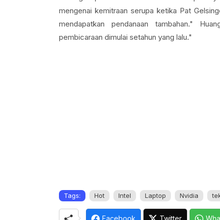
mengenai kemitraan serupa ketika Pat Gelsin
mendapatkan pendanaan tambahan." Huang
pembicaraan dimulai setahun yang lalu."
Tags:
Hot
Intel
Laptop
Nvidia
te
Facebook
Twitter
Wha