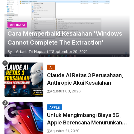
APLIKASI
Cara Memperbaiki Kesalahan 'Windows
Cannot Complete The Extraction'
By -
Artanti Tri Hapsari
September 29, 2021
AI
Claude AI Retas 3 Perusahaan,
Anthropic Akui Kesalahan
Agustus 03, 2026
APPLE
Untuk Mengimbangi Biaya 5G,
Apple Berencana Menurunkan
Harga Komponen Baterai
Agustus 21, 2020