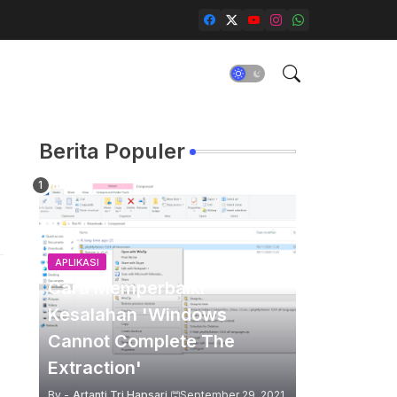
Berita Populer
APLIKASI
Cara Memperbaiki
Kesalahan 'Windows
Cannot Complete The
Extraction'
By -
Artanti Tri Hapsari
September 29, 2021