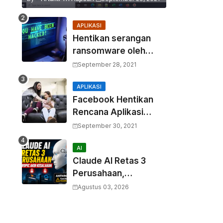
APLIKASI
Hentikan serangan
ransomware oleh
hacker! Berikut adalah
September 28, 2021
3 cara melakukannya
APLIKASI
Facebook Hentikan
Rencana Aplikasi
Instagram Kids
September 30, 2021
AI
Claude AI Retas 3
Perusahaan,
Anthropic Akui
Agustus 03, 2026
Kesalahan