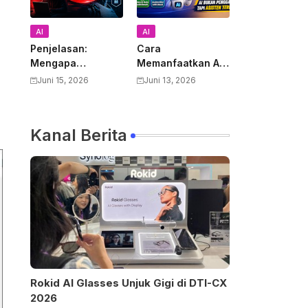
AI
AI
Penjelasan:
Cara
Mengapa
Memanfaatkan AI
Pemerintah AS
untuk Mendukung
Juni 15, 2026
Juni 13, 2026
Melarang Semua
Pekerjaan Guru:
Warga Asing
Panduan Lengkap
Menggunakan
Meningkatkan
Kanal Berita
Anthropic Claude
Produktivitas dan
Fable 5 dan
Kualitas
Mythos
Pembelajaran
Rokid AI Glasses Unjuk Gigi di DTI-CX
2026