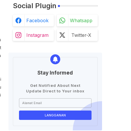
Social Plugin
Facebook
Whatsapp
Instagram
Twitter-X
u
t
a
Stay Informed
i
Get Notified About Next
u
Update Direct to Your inbox
i