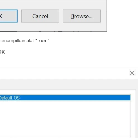
enampilkan alat "
run
"
OK