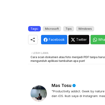
Tags:
Microsoft
Tips
Windows
Facebook
Twitter
Wha
LEBIH LAMA
Cara scan dokumen atau foto menjadi PDF tanpa haru
mengunduh aplikasi tambahan apa pun!
Mas Tosu
"Productivity addict. Geek by natu
dan iOS. Ikuti saya di Instagram: ma