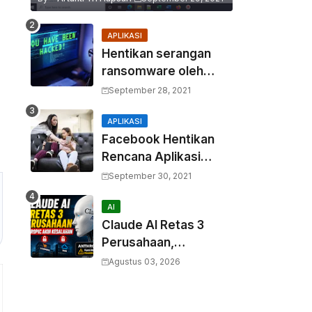
APLIKASI
Hentikan serangan
ransomware oleh
hacker! Berikut adalah
September 28, 2021
3 cara melakukannya
APLIKASI
Facebook Hentikan
Rencana Aplikasi
Instagram Kids
September 30, 2021
AI
Claude AI Retas 3
Perusahaan,
Anthropic Akui
Agustus 03, 2026
Kesalahan