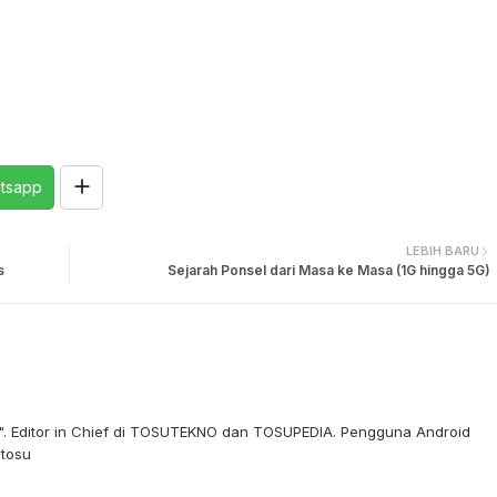
tsapp
LEBIH BARU
s
Sejarah Ponsel dari Masa ke Masa (1G hingga 5G)
re". Editor in Chief di TOSUTEKNO dan TOSUPEDIA. Pengguna Android
stosu