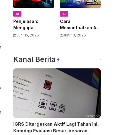
AI
AI
Penjelasan:
Cara
Mengapa
Memanfaatkan AI
Pemerintah AS
untuk Mendukung
Juni 15, 2026
Juni 13, 2026
Melarang Semua
Pekerjaan Guru:
h
Warga Asing
Panduan Lengkap
Menggunakan
Meningkatkan
Kanal Berita
Anthropic Claude
Produktivitas dan
Fable 5 dan
Kualitas
Mythos
Pembelajaran
k
n
IGRS Ditargetkan Aktif Lagi Tahun Ini,
Komdigi Evaluasi Besar-besaran