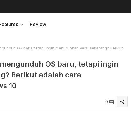
Features
Review
unduh OS baru, tetapi ingin menurunkan versi sekarang? Berikut
mengunduh OS baru, tetapi ingin
g? Berikut adalah cara
s 10
0