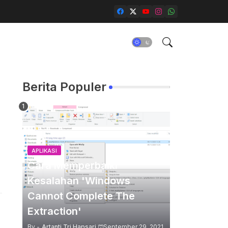
Berita Populer
APLIKASI
Cara Memperbaiki
Kesalahan 'Windows
Cannot Complete The
Extraction'
By -
Artanti Tri Hapsari
September 29, 2021