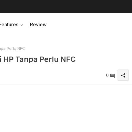
Features
Review
npa Perlu NFC
i HP Tanpa Perlu NFC
0