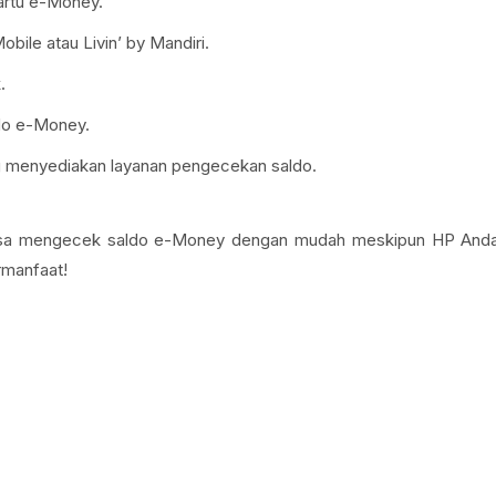
kartu e-Money.
ile atau Livin’ by Mandiri.
.
do e-Money.
ng menyediakan layanan pengecekan saldo.
p bisa mengecek saldo e-Money dengan mudah meskipun HP And
rmanfaat!