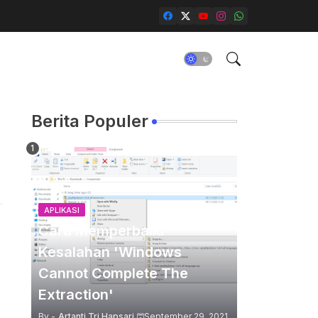
Berita Populer
APLIKASI
Cara Memperbaiki
Kesalahan 'Windows
Cannot Complete The
Extraction'
By -
Artanti Tri Hapsari
September 29, 2021