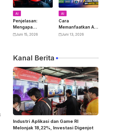
AI
AI
Penjelasan:
Cara
Mengapa
Memanfaatkan AI
Pemerintah AS
untuk Mendukung
Juni 15, 2026
Juni 13, 2026
Melarang Semua
Pekerjaan Guru:
Warga Asing
Panduan Lengkap
Menggunakan
Meningkatkan
Kanal Berita
Anthropic Claude
Produktivitas dan
Fable 5 dan
Kualitas
Mythos
Pembelajaran
k
Industri Aplikasi dan Game RI
Melonjak 18,22%, Investasi Digenjot