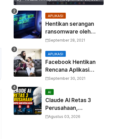
APLIKASI
Hentikan serangan
ransomware oleh
hacker! Berikut adalah
September 28, 2021
3 cara melakukannya
APLIKASI
Facebook Hentikan
Rencana Aplikasi
Instagram Kids
September 30, 2021
AI
Claude AI Retas 3
Perusahaan,
Anthropic Akui
Agustus 03, 2026
Kesalahan