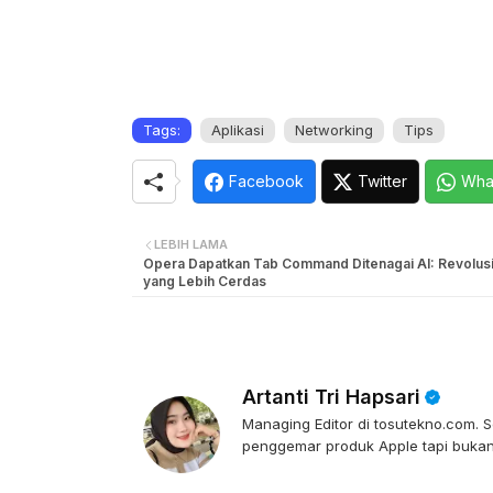
Tags:
Aplikasi
Networking
Tips
Facebook
Twitter
Wha
LEBIH LAMA
Opera Dapatkan Tab Command Ditenagai AI: Revolus
yang Lebih Cerdas
Artanti Tri Hapsari
Managing Editor di tosutekno.com. Se
penggemar produk Apple tapi bukan 