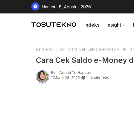
Hari ini | 8, Agustus 2026
Indeks
Insight
Beranda
Tips
Cara Cek Saldo e-Money di HP Ta
Cara Cek Saldo e-Money d
By -
Artanti Tri Hapsari
1 minute read
Maret 28, 2025