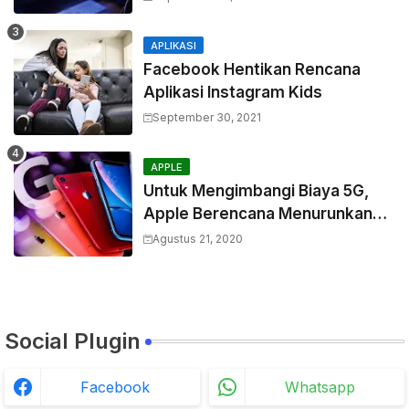
APLIKASI
Facebook Hentikan Rencana
Aplikasi Instagram Kids
September 30, 2021
APPLE
Untuk Mengimbangi Biaya 5G,
Apple Berencana Menurunkan
Harga Komponen Baterai
Agustus 21, 2020
Social Plugin
Facebook
Whatsapp