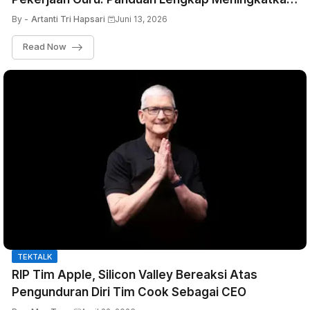
Produktivitas dan Kualitas Pembelajaran
By -
Artanti Tri Hapsari
Juni 13, 2026
Read Now
TEKTALK
RIP Tim Apple, Silicon Valley Bereaksi Atas
Pengunduran Diri Tim Cook Sebagai CEO