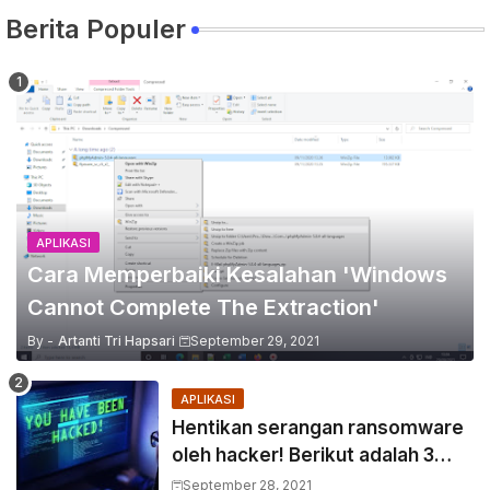
Berita Populer
APLIKASI
Cara Memperbaiki Kesalahan 'Windows
Cannot Complete The Extraction'
By -
Artanti Tri Hapsari
September 29, 2021
APLIKASI
Hentikan serangan ransomware
oleh hacker! Berikut adalah 3
cara melakukannya
September 28, 2021