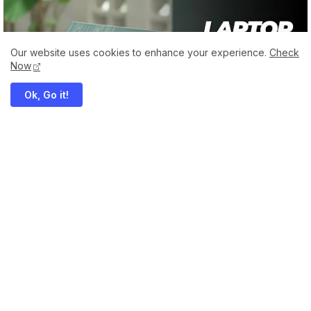
Our website uses cookies to enhance your experience.
Check
Now
Ok, Go it!
ADVAN
Ulasan Advan Pixwar Transformer: Laptop
Gaming Tipis Terjangkau 7 Jutaan
Advan Pixwar Transformer hadir sebagai laptop gaming
terjangkau dengan performa mumpuni. Simak ulasan lengkapnya,
mulai…
By -
Artanti Tri Hapsari
Maret 28, 2025
Lifestyle