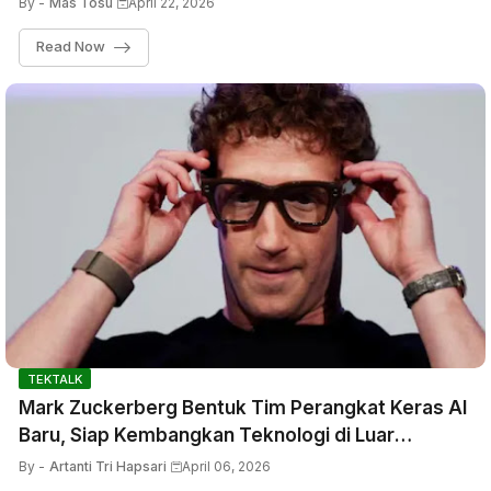
By -
Mas Tosu
April 22, 2026
Read Now
TEKTALK
Mark Zuckerberg Bentuk Tim Perangkat Keras AI
Baru, Siap Kembangkan Teknologi di Luar
Kacamata Pintar
By -
Artanti Tri Hapsari
April 06, 2026