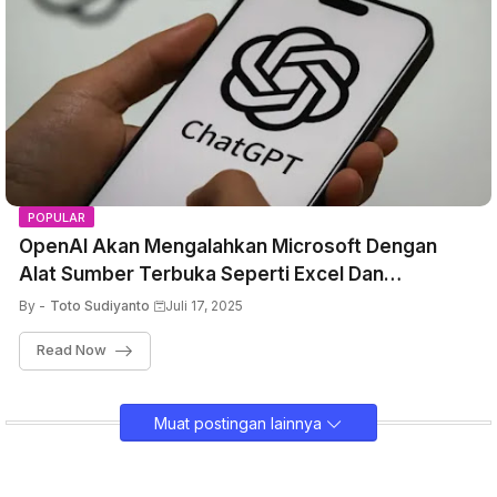
POPULAR
OpenAI Akan Mengalahkan Microsoft Dengan
Alat Sumber Terbuka Seperti Excel Dan
Powerpoint Untuk Pengguna ChatGPT
By -
Toto Sudiyanto
Juli 17, 2025
Read Now
Muat postingan lainnya