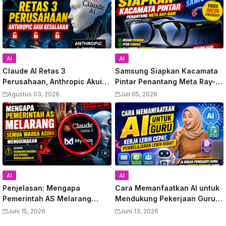
AI
AI
Claude AI Retas 3
Samsung Siapkan Kacamata
Perusahaan, Anthropic Akui
Pintar Penantang Meta Ray-
Kesalahan
Ban, Video Bocor Terungkap
Agustus 03, 2026
Juli 05, 2026
AI
AI
Penjelasan: Mengapa
Cara Memanfaatkan AI untuk
Pemerintah AS Melarang
Mendukung Pekerjaan Guru:
Semua Warga Asing
Panduan Lengkap
Juni 15, 2026
Juni 13, 2026
Menggunakan Anthropic
Meningkatkan Produktivitas