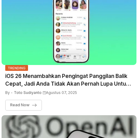
TRENDING
iOS 26 Menambahkan Pengingat Panggilan Balik
Cepat, Jadi Anda Tidak Akan Pernah Lupa Untuk
Membalas Panggilan Tak Terjawab Lagi
By -
Toto Sudiyanto
Agustus 07, 2025
Read Now