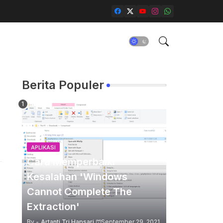
Berita Populer
APLIKASI
Cara Memperbaiki
Kesalahan 'Windows
Cannot Complete The
Extraction'
By -
Artanti Tri Hapsari
September 29, 2021