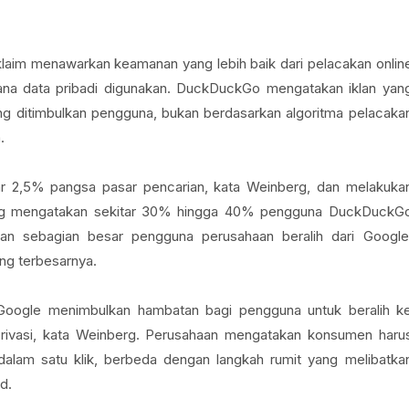
aim menawarkan keamanan yang lebih baik dari pelacakan onlin
mana data pribadi digunakan. DuckDuckGo mengatakan iklan yan
ang ditimbulkan pengguna, bukan berdasarkan algoritma pelacaka
.
tar 2,5% pangsa pasar pencarian, kata Weinberg, dan melakuka
inberg mengatakan sekitar 30% hingga 40% pengguna DuckDuckG
 dan sebagian besar pengguna perusahaan beralih dari Google
g terbesarnya.
oogle menimbulkan hambatan bagi pengguna untuk beralih k
ivasi, kata Weinberg. Perusahaan mengatakan konsumen haru
dalam satu klik, berbeda dengan langkah rumit yang melibatka
d.