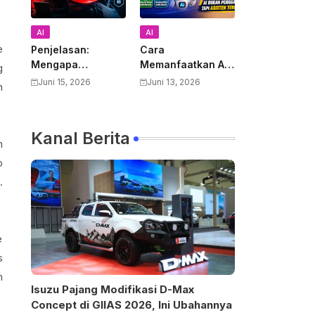
AI
AI
e
Penjelasan:
Cara
Mengapa
Memanfaatkan AI
g
Pemerintah AS
untuk Mendukung
Juni 15, 2026
Juni 13, 2026
n
Melarang Semua
Pekerjaan Guru:
Warga Asing
Panduan Lengkap
Menggunakan
Meningkatkan
Kanal Berita
Anthropic Claude
Produktivitas dan
n
Fable 5 dan
Kualitas
o
Mythos
Pembelajaran
.
e
s
n
Isuzu Pajang Modifikasi D-Max
Concept di GIIAS 2026, Ini Ubahannya