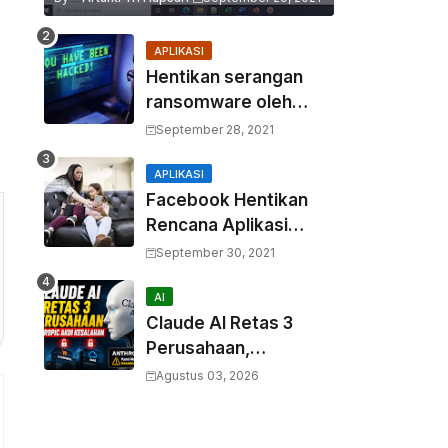
APLIKASI
Hentikan serangan
ransomware oleh
hacker! Berikut adalah
September 28, 2021
3 cara melakukannya
APLIKASI
Facebook Hentikan
Rencana Aplikasi
Instagram Kids
September 30, 2021
AI
Claude AI Retas 3
Perusahaan,
Anthropic Akui
Agustus 03, 2026
Kesalahan