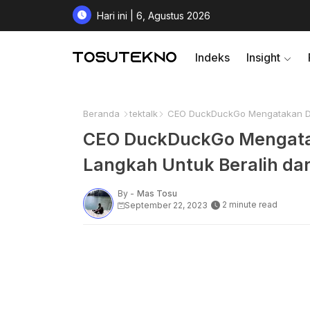
Hari ini | 6, Agustus 2026
Indeks
Insight
Beranda
tektalk
CEO DuckDuckGo Mengatakan Dibu
CEO DuckDuckGo Mengatak
Langkah Untuk Beralih dar
By -
Mas Tosu
2 minute read
September 22, 2023