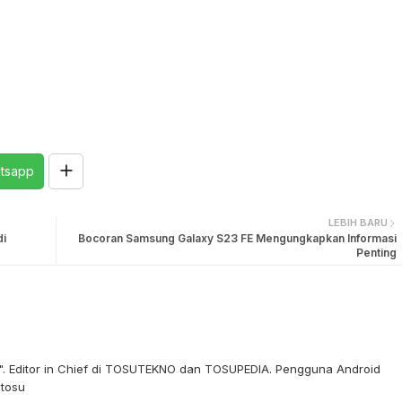
tsapp
LEBIH BARU
di
Bocoran Samsung Galaxy S23 FE Mengungkapkan Informasi
Penting
re". Editor in Chief di TOSUTEKNO dan TOSUPEDIA. Pengguna Android
stosu