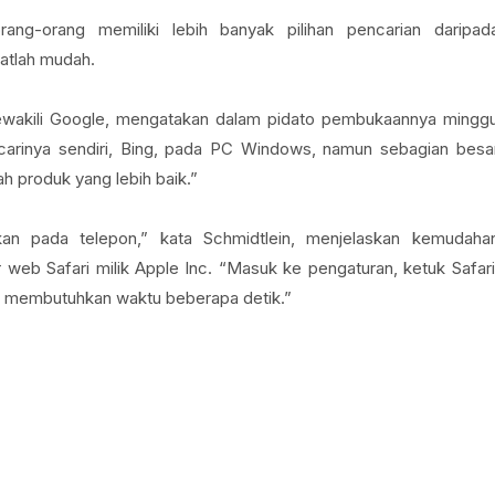
ang-orang memiliki lebih banyak pilihan pencarian daripad
atlah mudah.
ewakili Google, mengatakan dalam pidato pembukaannya mingg
ncarinya sendiri, Bing, pada PC Windows, namun sebagian besa
h produk yang lebih baik.”
an pada telepon,” kata Schmidtlein, menjelaskan kemudaha
eb Safari milik Apple Inc. “Masuk ke pengaturan, ketuk Safari
anya membutuhkan waktu beberapa detik.”