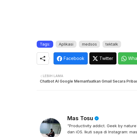
Tags:
Aplikasi
medsos
tektalk
Facebook
Twitter
Wha
LEBIH LAMA
Chatbot AI Google Memanfaatkan Gmail Secara Priba
Mas Tosu
"Productivity addict. Geek by natu
dan iOS. Ikuti saya di Instagram: ma