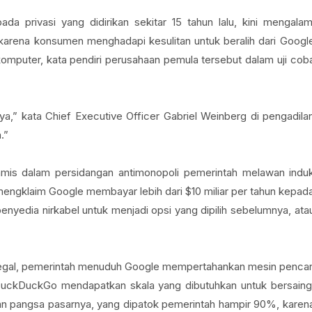
 privasi yang didirikan sekitar 15 tahun lalu, kini mengalam
arena konsumen menghadapi kesulitan untuk beralih dari Googl
r komputer, kata pendiri perusahaan pemula tersebut dalam uji cob
snya,” kata Chief Executive Officer Gabriel Weinberg di pengadila
.”
mis dalam persidangan antimonopoli pemerintah melawan indu
ngklaim Google membayar lebih dari $10 miliar per tahun kepad
enyedia nirkabel untuk menjadi opsi yang dipilih sebelumnya, ata
legal, pemerintah menuduh Google mempertahankan mesin pencar
 DuckDuckGo mendapatkan skala yang dibutuhkan untuk bersaing
 pangsa pasarnya, yang dipatok pemerintah hampir 90%, karen