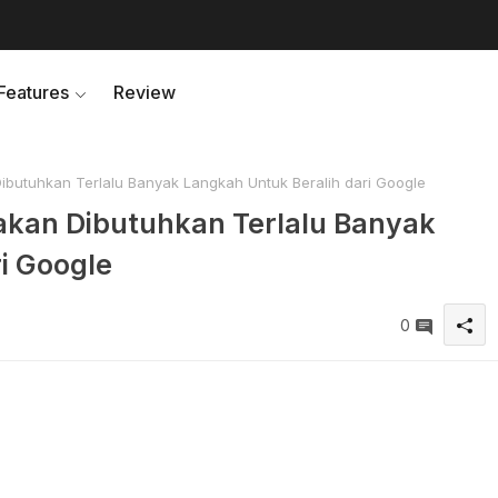
Features
Review
tuhkan Terlalu Banyak Langkah Untuk Beralih dari Google
an Dibutuhkan Terlalu Banyak
i Google
0